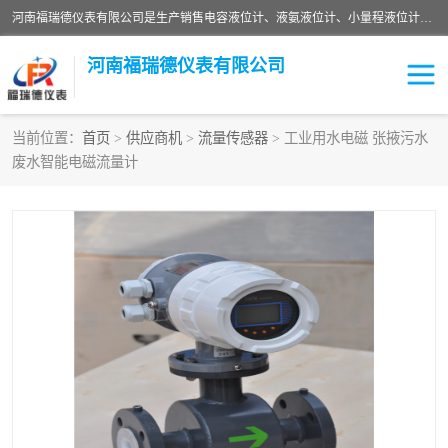
河南福瑞德仪表有限公司是生产销售电容液位计、液氨液位计、小量程液位计定制、智能锅炉水位计、液氮液位计等；并在产品开发、研制的过程中，吸取国内外仪器仪表的技术精华，建立了一支高、精、尖的科研开发队伍，使产品性能不断升级。
河南福瑞德仪表有限公司
当前位置：
首页
>
供应商机
>
流量传感器
> 工业用水电磁 张掖污水
废水智能电磁流量计
液位计
液位传感器
压力传感器
流量传感器
智能仪表
液氮液位计
差压变送器
液位计传感器定制
液氨液位计
物位计
油量传感器
测漏仪