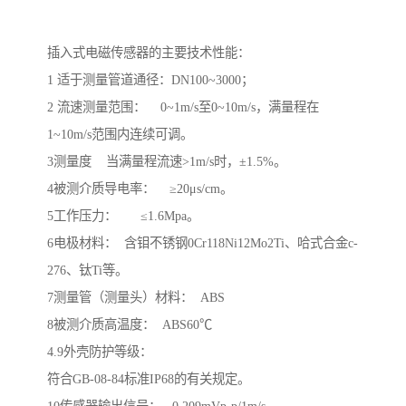
插入式电磁传感器的主要技术性能：
1 适于测量管道通径：DN100~3000；
2 流速测量范围： 0~1m/s至0~10m/s，满量程在
1~10m/s范围内连续可调。
3测量度 当满量程流速>1m/s时，±1.5%。
4被测介质导电率： ≥20μs/cm。
5工作压力： ≤1.6Mpa。
6电极材料： 含钼不锈钢0Cr118Ni12Mo2Ti、哈式合金c-
276、钛Ti等。
7测量管（测量头）材料： ABS
8被测介质高温度： ABS60℃
4.9外壳防护等级：
符合GB-08-84标准IP68的有关规定。