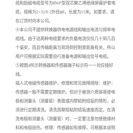
缆和励磁电缆型号为RWP型双芯聚乙烯绝缘屏蔽护套电
缆，规格为2×32/0.2外径ф8，长度为15米。如要求，请
在订货时向本公司。
④本公司不提供转换器供电电源线和输出电流与频率电
缆线。由于这两种电缆要求的负载电流仅仅几十到几百
个毫安，而且传输距离与现场到控制室距离有关，所以
用户可根据实际需要自行准备电源和输出信号电缆。
⑤按图4所示转换器和传感器端子标示符一一对应接好
线。
插入式电磁传感器维护、修理和常见故障排除：维护：
传感器一般不需要定期维护。但对于被测介质容易使电
极和测量头（测量管）表面或内壁粘附结垢的情形，必
须进行定期清洗。清洗周期视粘附结垢速度而定。在清
洗电极和测量头（测量管）时，一定要注意勿使绝缘材
料和电极损伤。修理：传感器如有故障，可根据本说明