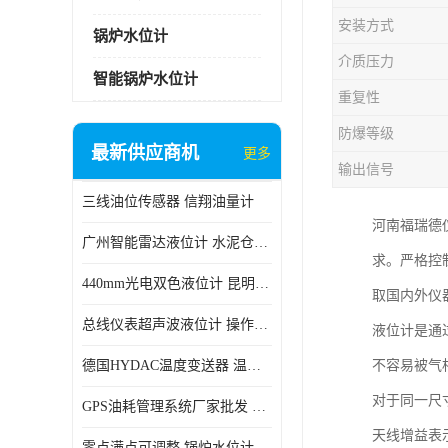
安装方式
锅炉水位计
介质压力
智能锅炉水位计
重复性
防爆等级
最新供应商机
更多
输出信号
三线油位传感器 信翔油量计
河南福瑞德
广州智能雷达液位计 水泥仓料位
求。严格控
440mm光电双色液位计 昆明锅炉汽包用光电液位计
取国内外仪
总线仪表超声波液位计 操作简单
液位计是通
德国HYDAC温度变送器 温度变送器工作原理 市场性价比优
不容易被气
对于同一尺寸
GPS油耗管理系统厂家批发 CR-606 汽车油位传感器故障
天线增益表
零点满点可调整 锅炉水位计 太原智能锅炉汽包液位计生产厂家