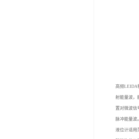
高频LEI
射能量波，
置对微波信
脉冲能量波
液位计适用