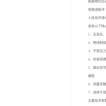
智能物位仪
用微波脉冲
人体及环境
具有以下特
1、无盲区
2、两线制
3、不受压
4、安装简
5、输出信
编程
6、测量灵
7、适用于
主要技术参