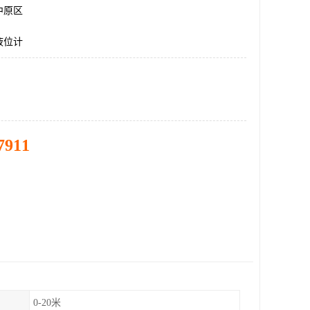
中原区
液位计
7911
0-20米