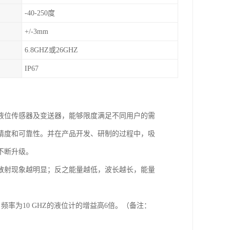
-40-250度
+/-3mm
6.8GHZ或26GHZ
IP67
液位传感器及变送器，能够限度满足不同用户的需
精度和可靠性。并在产品开发、研制的过程中，吸
不断升级。
散射现象越明显；反之能量越低，波长越长，能量
、频率为10 GHZ的液位计的增益高6倍。（备注：