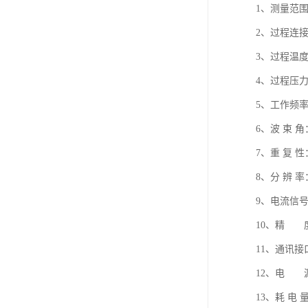
1、测量范围：
2、过程连接
3、过程温度：
4、过程压力： 
5、工作频率：
6、波 束 角
7、重 复 性：
8、分 辨 率：
9、电流信号
10、精 度：
11、通讯接
12、电 源：
13、耗 电 量