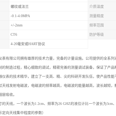
螺纹或法兰
介质温度
-0.1-4.0MPA
测量精度
+/-2mm
频率范围
CT6
防护等级
4-20毫安或HART协议
仪表有限公司拥有雄厚的技术力量，完备的计量设施。公司提供的全系列
制的制造过程，精心细致的调试，精密完善的测量调试装备，保证了产品
器仪表的技术精华，建立了一支高、精、尖的科研开发队伍，使产品性能
过天线发射电磁波，电磁波的频率越高，电磁波的能量越高，波长越短，
相层吸收。
的天线，一个波长为1.2cm、频率为26 GHZ的液位计比一个波长为3cm
示定向天线集中程度的参数）