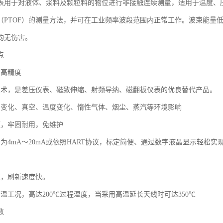
表用于对液体、浆料及颗粒料的物位进行非接触连续测量，适用于温度、
（PTOF）的测量方法，并可在工业频率波段范围内正常工作。波束能量
均无伤害。
点
，高精度
技术，是差压仪表、磁致伸缩、射频导纳、磁翻板仪表的优良替代产品。
力变化、真空、温度变化、惰性气体、烟尘、蒸汽等环境影响
便，牢固耐用，免维护
号为4mA～20mA或依照HART协议，标定简便、通过数字液晶显示轻松
敏，刷新速度快。
高温工况，高达200℃过程温度，当采用高温延长天线时可达350℃
数