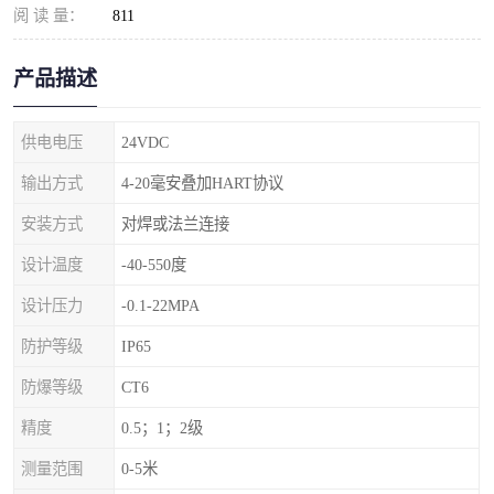
阅 读 量：
811
产品描述
供电电压
24VDC
输出方式
4-20毫安叠加HART协议
安装方式
对焊或法兰连接
设计温度
-40-550度
设计压力
-0.1-22MPA
防护等级
IP65
防爆等级
CT6
精度
0.5；1；2级
测量范围
0-5米