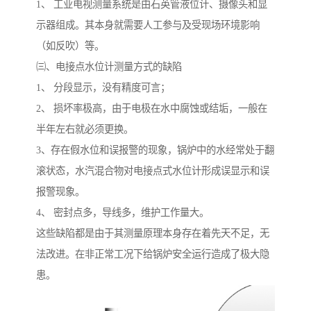
1、 工业电视测量系统是由石英管液位计、摄像头和显
示器组成。其本身就需要人工参与及受现场环境影响
（如反吹）等。
㈢、电接点水位计测量方式的缺陷
1、 分段显示，没有精度可言；
2、 损坏率极高，由于电极在水中腐蚀或结垢，一般在
半年左右就必须更换。
3、存在假水位和误报警的现象，锅炉中的水经常处于翻
滚状态，水汽混合物对电接点式水位计形成误显示和误
报警现象。
4、 密封点多，导线多，维护工作量大。
这些缺陷都是由于其测量原理本身存在着先天不足，无
法改进。在非正常工况下给锅炉安全运行造成了极大隐
患。