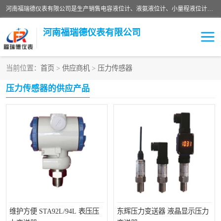
河南福瑞德仪表有限公司是生产销售电容液位计、液氨液位计、小量程液位计定制、智能锅炉水位计、液氮液位计等；并在产品开发、研制的过程中，吸取国内外仪器仪表的技术精华，建立了一支高、精、尖的科研开发队伍，使产品性能不断升级。
河南福瑞德仪表有限公司
当前位置：
首页
>
供应商机
>
压力传感器
液位计
液位传感器
压力传感器的供应产品
压力传感器
流量传感器
智能仪表
液氮液位计
差压变送器
液位计传感器定制
液氨液位计
物位计
油量传感器
测漏仪
维护方便 STA92L/94L 表压压
东辉压力变送器 液晶显示压力