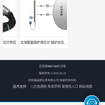
北海智能锅炉液位计 锅炉水位计厂商 自动适应自动校准
fmu90超声波液位计 UNS 操作简单
您是第
8867504
位访客
版权所有 ©2026-08-10
河南福瑞德仪表有限公司
保留所有权利.
技术支持：
八方资源网
免责声明
管理员入口
网站地图
FMP43 润滑油雷达液位计 能够提供定制服务
云南高加智能锅炉汽包液位计 窑头窑尾液位计