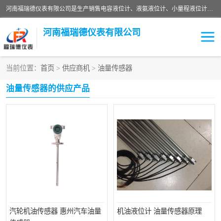
河南福瑞德仪表有限公司是生产销售电容液位计、液氨液位计、小量程液位计定制、智能锅炉水位计、液氮液位计等；并在产品开发、研制的过程中，吸取国内外仪器仪表的技术精华，建立了一支高、精、尖的科研开发队伍，使产品性能不断升级。
河南福瑞德仪表有限公司
当前位置：
首页
>
供应商机
>
油量传感器
液位计
液位传感器
油量传感器的供应产品
压力传感器
流量传感器
智能仪表
液氮液位计
差压变送器
液位计传感器定制
液氨液位计
物位计
油量传感器
测漏仪
汽轮机油传感器 惠州汽车油量
机油液位计 油量传感器原理