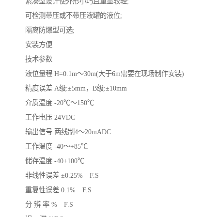
紧凑型设计使外形小巧且重量较轻;
可检测带压或不带压液罐的液位;
隔离防爆型可选;
安装方便
技术参数
液位量程 H=0.1m～30m(大于6m需要在现场制作安装)
精度误差 A级:±5mm，B级:±10mm
介质温度 -20℃～150℃
工作电压 24VDC
输出信号 两线制4～20mADC
工作温度 -40～+85℃
储存温度 -40+100℃
非线性误差 ±0.25% F.S
重复性误差 0.1% F.S
分 辨 率 % F.S