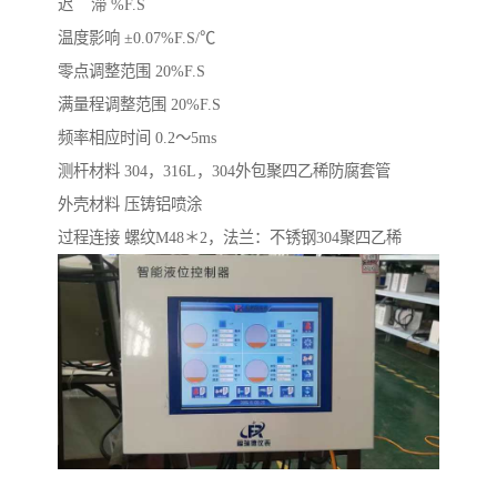
迟 滞 %F.S
温度影响 ±0.07%F.S/℃
零点调整范围 20%F.S
满量程调整范围 20%F.S
频率相应时间 0.2～5ms
测杆材料 304，316L，304外包聚四乙稀防腐套管
外壳材料 压铸铝喷涂
过程连接 螺纹M48＊2，法兰：不锈钢304聚四乙稀