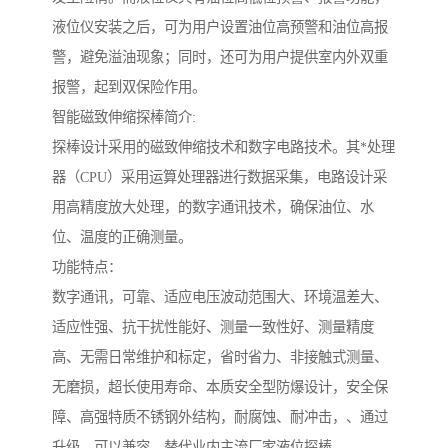
液位仪安装之后，可为用户设置油位高预警和油位高报
警，避免溢油现象；同时，还可为用户提供室内外双重
报警，起到双保险作用。
智能磁致伸缩探棒简介:
探棒设计采用的磁致伸缩技术和数字电路技术。其*处理
器（CPU）采用运算处理器进行数据采集，电路设计采
用高精度放大处理，的数字通讯技术，确保油位、水
位、温度的正确测量。
功能特点：
数字通讯，可靠、适应电压波动范围大、环境温差大、
适应性强、抗干扰性能好、测量一致性好、测量精度
高、无需日常维护和标定，省时省力、非接触式测量、
无磨损，超长使用寿命、本质安全型防爆设计，安全保
障、高强特质不锈钢外结构，耐腐蚀、耐冲击，、通过
升级，可以兼容、替代业内主流厂家液位探棒