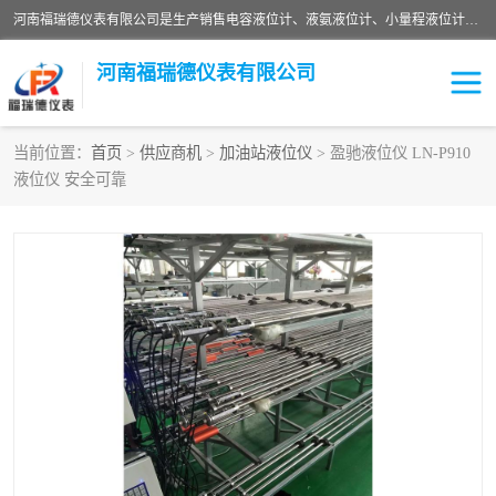
河南福瑞德仪表有限公司是生产销售电容液位计、液氨液位计、小量程液位计定制、智能锅炉水位计、液氮液位计等；并在产品开发、研制的过程中，吸取国内外仪器仪表的技术精华，建立了一支高、精、尖的科研开发队伍，使产品性能不断升级。
河南福瑞德仪表有限公司
当前位置：
首页
>
供应商机
>
加油站液位仪
> 盈驰液位仪 LN-P910
液位仪 安全可靠
液位计
液位传感器
压力传感器
流量传感器
智能仪表
液氮液位计
差压变送器
液位计传感器定制
液氨液位计
物位计
油量传感器
测漏仪