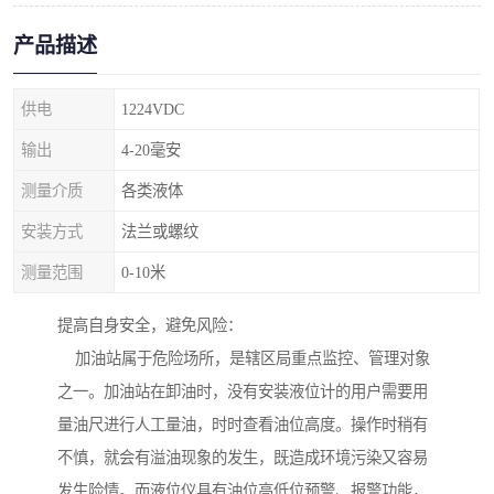
产品描述
供电
1224VDC
输出
4-20毫安
测量介质
各类液体
安装方式
法兰或螺纹
测量范围
0-10米
提高自身安全，避免风险：
加油站属于危险场所，是辖区局重点监控、管理对象
之一。加油站在卸油时，没有安装液位计的用户需要用
量油尺进行人工量油，时时查看油位高度。操作时稍有
不慎，就会有溢油现象的发生，既造成环境污染又容易
发生险情。而液位仪具有油位高低位预警、报警功能，