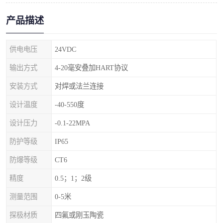
产品描述
供电电压
24VDC
输出方式
4-20毫安叠加HART协议
安装方式
对焊或法兰连接
设计温度
-40-550度
设计压力
-0.1-22MPA
防护等级
IP65
防爆等级
CT6
精度
0.5；1；2级
测量范围
0-5米
探极材质
四氟或刚玉陶瓷