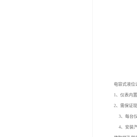
电容式液位
1、仪表内
2、需保证
3、每台仪
4、安装汽