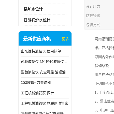
设计压力
锅炉水位计
防护等级
智能锅炉水位计
包装方式
最新供应商机
更多
河南福瑞德
求。严格控
山东凌特液位仪 使用简单
取国内外仪
盈驰液位仪 LN-P910液位仪 安全可靠
保修条款
盈驰液位仪 安全可靠 油罐油位检测
用户在严格
CS20FB压力变送器
下列情
1、自行
工程机械油管家 探针
2、雷击或
工程机械油管家 物联网油管家
3、电源电
高精度液氨液位计就选福瑞德仪表