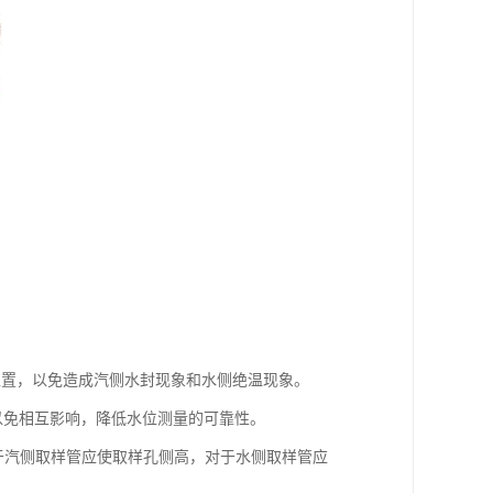
位置，以免造成汽侧水封现象和水侧绝温现象。
以免相互影响，降低水位测量的可靠性。
对于汽侧取样管应使取样孔侧高，对于水侧取样管应