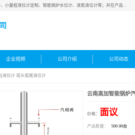
河南福瑞德仪表有限公司是生产销售电容液位计、液氨液位计、小量程液位计定制、智能锅炉水位计、液氮液位计等；并在产品开发、研制的过程中，吸取国内外仪器仪表的技术精华，建立了一支高、精、尖的科研开发队伍，使产品性能不断升级。
司
企业视频
公司介绍
公司动态
包液位计 窑头窑尾液位计
云南高加智能锅炉汽
面议
价格：
产品数量：
500.00台