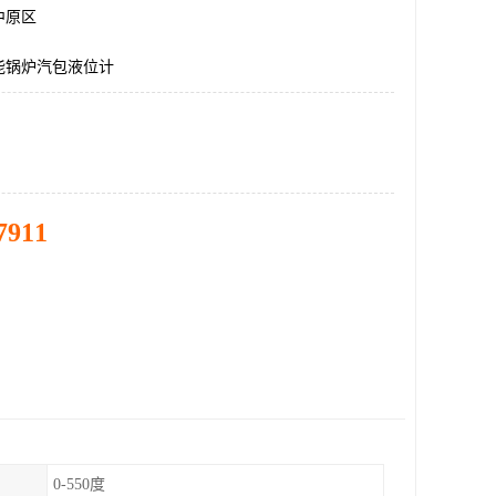
中原区
能锅炉汽包液位计
7911
0-550度