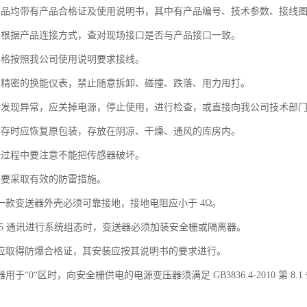
产品均带有产品合格证及使用说明书，其中有产品编号、技术参数、接线图
应根据产品连接方式，查对现场接口是否与产品接口一致。
严格按照我公司使用说明要求接线。
为精密的换能仪表，禁止随意拆卸、碰撞、跌落、用力甩打。
若发现异常，应关掉电源，停止使用，进行检查，或直接向我公司技术部
储存时应恢复原包装，存放在阴凉、干燥、通风的库房内。
用过程中要注意不能把传感器破坏。
场要采取有效的防雷措施。
列一款变送器外壳必须可靠接地，接地电阻应小于 4Ω。
485 通讯进行系统组态时，变送器必须加装安全栅或隔离器。
栅应取得防爆合格证，其安装应按其说明书的要求进行。
用于“0“区时，向安全栅供电的电源变压器须满足 GB3836.4-2010 第 8.