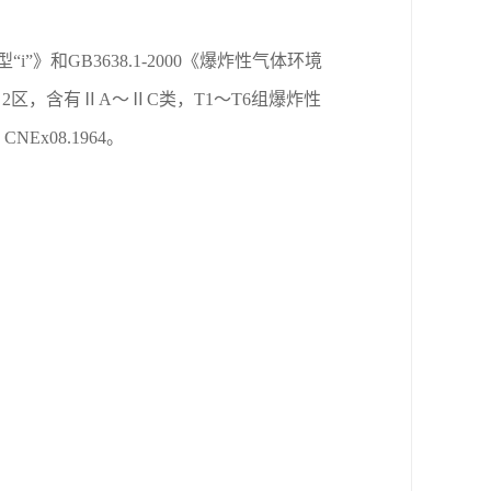
型“
i
”》和
GB3638.1-2000
《爆炸性气体环境
、
2
区，含有Ⅱ
A
～Ⅱ
C
类，
T1
～
T6
组爆炸性
：
CNEx08.1964
。