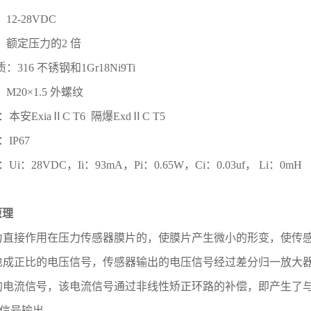
：
12-28VDC
：额定压力的
2
倍
质：
316
不锈钢和
1Gr18Ni9Ti
：
M20
×
1.5
外螺纹
级：本安
Exia
Ⅱ
C T6
隔爆
Exd
Ⅱ
C T5
级：
IP67
数：
Ui
：
28VDC
，
Ii
：
93mA
，
Pi
：
0.65W
，
Ci
：
0.03uf
，
Li
：
0mH
原理
力直接作用在压力传感器膜片的，使膜片产生微小的形变，使传
也成正比的电压信号，传感器输出的电压信号经过差分归一放大
的电流信号，该电流信号通过非线性矫正环路的补偿，即产生了
信号输出。