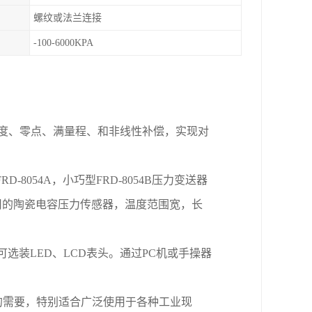
螺纹或法兰连接
-100-6000KPA
度、零点、满量程、和非线性补偿，实现对
FRD
-
8054A，小巧型FRD
-
8054B
压力变送器
司的陶瓷电容压力传感器
，
温度范围宽，长
并可选装LED、LCD表头。通过PC机或手操器
的需要，特别适合广泛使用于各种工业现