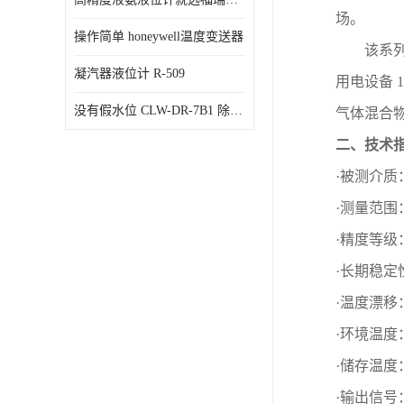
场。
操作简单 honeywell温度变送器
该系
凝汽器液位计 R-509
用电设备
1
没有假水位 CLW-DR-7B1 除氧器水位测量
气体混合
二、技术
·被测介
·测量范围
·精度等级
·长期稳定
·温度漂移
·环境温度
·储存温度
·输出信号