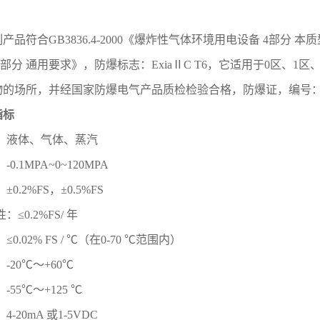
列产品符合
GB3836.4-2000
《爆炸性气体环境用电设备
4
部分 本质
部分 通用要求》，防爆标志：
Exia
Ⅱ
C T6
，它适用于
0
区、
1
区
物的场所，并经国家防爆电气产品质检检验合格，防爆证，编号
指标
质：液体、气体、蒸汽
：
-0.1MPA~0~120MPA
：±
0.2%FS
，±
0.5%FS
性：≤
0.2%FS/
年
：≤
0.02% FS /
℃（在
0-70
℃范围内）
：
-20
℃～
+60
℃
：
-55
℃～
+125
℃
：
4-20mA
或
1-5VDC