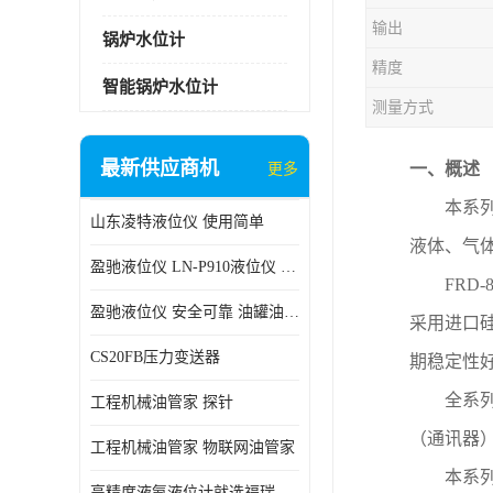
输出
锅炉水位计
精度
智能锅炉水位计
测量方式
最新供应商机
一、概述
更多
本
系
山东凌特液位仪 使用简单
液体、气
盈驰液位仪 LN-P910液位仪 安全可靠
FRD
盈驰液位仪 安全可靠 油罐油位检测
采用进口
CS20FB压力变送器
期稳定性
全系
工程机械油管家 探针
（通讯器
工程机械油管家 物联网油管家
本系
高精度液氨液位计就选福瑞德仪表