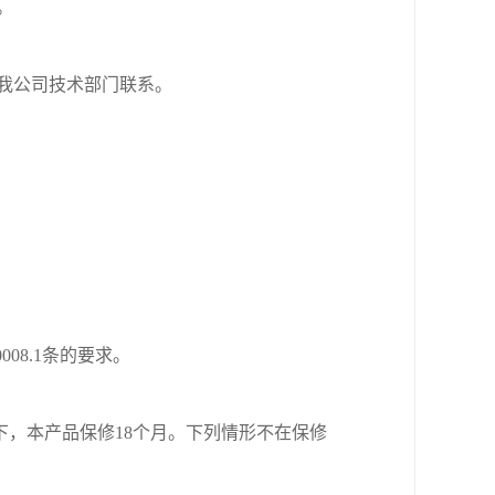
。
我公司技术部门联系。
000
8.1
条的要求。
下，本产品保修
18
个月。下列情形不在保修