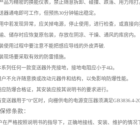
产品为精密的换能仪表，禁止随意拆卸、碰撞、跌落、用力甩打
送器通电即可工作，但预热
30
分钟输出稳定。
用中若发现异常，应关掉电源，停止使用，进行检查，或直接向
输、储存时应恢复原包装，存放在阴凉、干燥、通风的库房内。
装使用过程中要注意不能把感应导线的外皮弄破
.
装现场要采取有效的防雷措施。
本系列任何一款变送器外壳接地，接地电阻应小于
4
Ω。
用户不允许随意换或改动元器件和结构，以免影响防爆性能。
栅应防爆合格证，其安装应按其说明书的要求进行。
当变送器用于“
0
“区时，向栅供电的电源变压器须满足
GB3836.4-2
保修条款：
户在严格按照说明书的指导下，正确地接线、安装、维护的情况