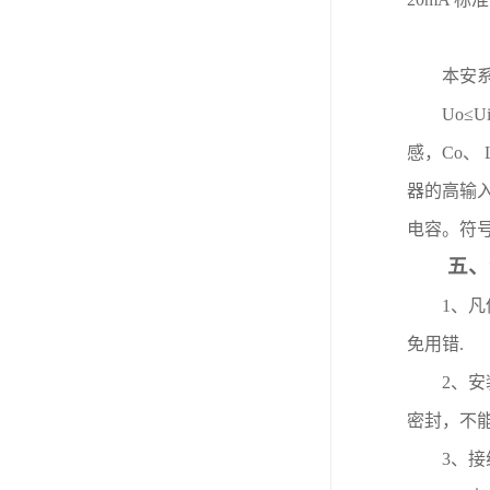
本安
Uo
≤
Ui
感，
Co
、
器的高输
电容。符
五、
1
、凡
免用错
.
2
、安
密封，不
3
、接