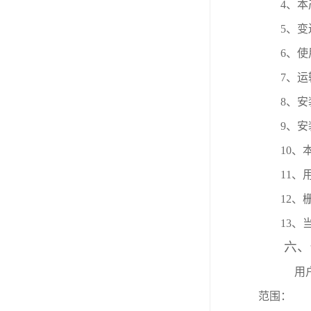
4
、本
5
、变
6
、使
7
、运
8
、安
9
、安
10
、
11
、
12
、
13
、
六、
用
范围：