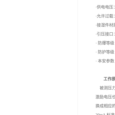
·供电电压
·允许过载
·接湿件材
·引压接口
· 防爆等
· 防护等
· 本安参
工作
被测压
激励电压
换成相应
20mA
标准