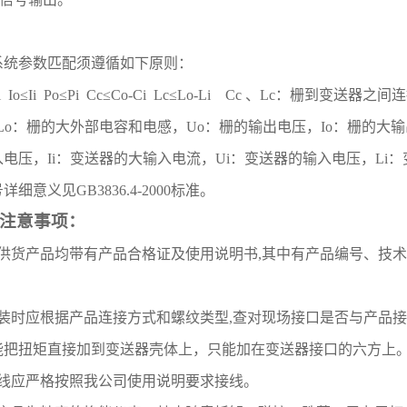
系统参数匹配须遵循如下原则：
 Io
≤
Ii Po
≤
Pi Cc
≤
Co-Ci Lc
≤
Lo-Li Cc
、
Lc
：栅到变送器之间连
Lo
：栅的大外部电容和电感，
Uo
：栅的输出电压，
Io
：栅的大输
入电压，
Ii
：变送器的大输入电流，
Ui
：变送器的输入电压，
Li
：
号详细意义见
GB3836.4-2000
标准。
注意事项：
供货产品均带有产品合格证及使用说明书
,
其中有产品编号、技术
装时应根据产品连接方式和螺纹类型
,
查对现场接口是否与产品接
能把扭矩直接加到变送器壳体上，只能加在变送器接口的六方上
线应严格按照我公司使用说明要求接线。