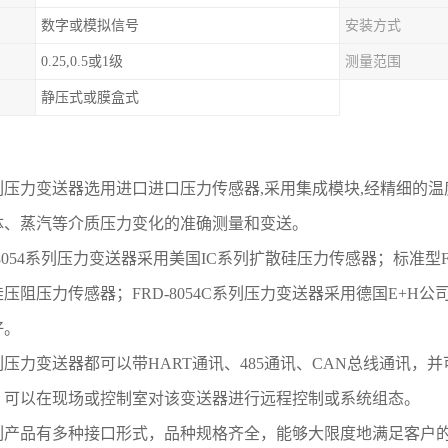
数字或模拟信号
安装方式
0.25,0.5或1级
测量范围
静压式或膜盒式
列压力变送器
选用
进口
进口压力
传感器
,
采用集成模块
,
经精细的温
体、蒸汽等介质压力变化的准确测量和变送。
-8054系列压力变送器采用美国IC系列扩散硅压力传感器；
标准型
硅
压阻压力传感器；
FRD
-
8054C
系列压力变送器采用德国
E+H公
好。
列压力变送器都可以带
HART通讯、485通讯、CAN总线通讯，
）可以在现场或控制室对该变送器进行远程控制或系统组态。
列产品有多种接口形式，品种规格齐全，能够大限度地满足客户