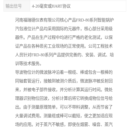
输出信号
4-20毫安或HART协议
河南福瑞德仪表有限公司核心产品FRD-80系列智能锅炉
汽包液位计产品均采用国际的元器件，核心部分采用级
器件。产品在生产过程中均进行严格的老化测试，以保
证产品在各种恶劣工业现场的正常使用。公司工程技术
人员针对FRD-80系列产品提供完善的、安装、调试、培
训等技术服务。
导波物位计的微波脉冲沿着一根缆、棒或包含一根棒的
同轴套管运行，接触到被测介质后，微波脉冲被反射回
来，并被电子部件接收，并分析计算其运行时间。微处
理器识别物位回波，分析计算后将它转换成物位信号给
出。由于测量原理简单，可以不带料调整，从而节省了
大量调试费用。测量缆或棒可以截短，使之更加适应现
场的应用。对于蒸汽不敏感，即使在烟雾、噪音、蒸汽