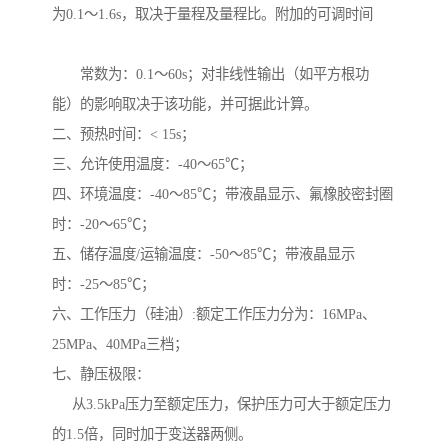
为0.1～1.6s，取决于量程及量程比。附加的可调时间
常数为：0.1～60s；对非线性输出（如平方根功
能）的影响取决于该功能，并可据此计算。
二、预热时间：< 15s；
三、允许使用温度：-40～65℃；
四、环境温度：-40～85℃；带液晶显示、氟橡胶密封圈
时：-20～65℃；
五、储存温度/运输温度：-50～85℃；带液晶显示
时：-25～85℃；
六、工作压力（硅油）:额定工作压力分为：16MPa、
25MPa、40MPa三档；
七、静压极限：
从3.5kPa压力至额定压力，保护压力可大于额定压力
的1.5倍，同时加于变送器两侧。