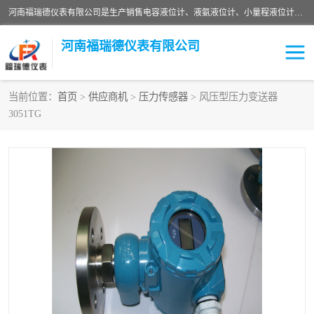
河南福瑞德仪表有限公司是生产销售电容液位计、液氨液位计、小量程液位计定制、智能锅炉水位计、液氮液位计等；并在产品开发、研制的过程中，吸取国内外仪器仪表的技术精华，建立了一支高、精、尖的科研开发队伍，使产品性能不断升级。
河南福瑞德仪表有限公司
当前位置：
首页
>
供应商机
>
压力传感器
> 风压型压力变送器
3051TG
液位计
液位传感器
压力传感器
流量传感器
智能仪表
液氮液位计
差压变送器
液位计传感器定制
液氨液位计
物位计
油量传感器
测漏仪