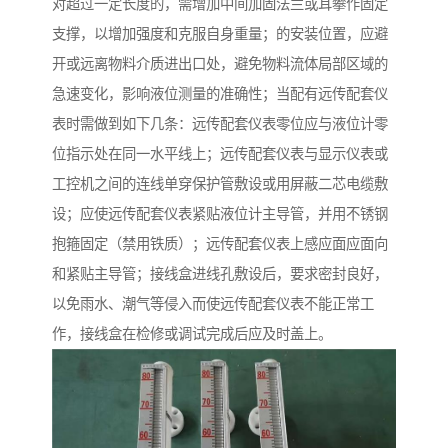
对超过一定长度的，需增加中间加固法兰或耳攀作固定
支撑，以增加强度和克服自身重量；的安装位置，应避
开或远离物料介质进出口处，避免物料流体局部区域的
急速变化，影响液位测量的准确性；当配有远传配套仪
表时需做到如下几条：远传配套仪表零位应与液位计零
位指示处在同一水平线上；远传配套仪表与显示仪表或
工控机之间的连线单穿保护管敷设或用屏蔽二芯电缆敷
设；应使远传配套仪表紧贴液位计主导管，并用不锈钢
抱箍固定（禁用铁质）；远传配套仪表上感应面应面向
和紧贴主导管；接线盒进线孔敷设后，要求密封良好，
以免雨水、潮气等侵入而使远传配套仪表不能正常工
作，接线盒在检修或调试完成后应及时盖上。