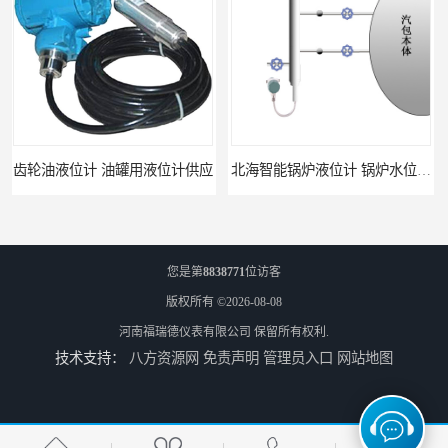
液位计供应
北海智能锅炉液位计 锅炉水位计厂商 自动适应自动校准
您是第
8838771
位访客
版权所有 ©2026-08-08
河南福瑞德仪表有限公司
保留所有权利.
技术支持：
八方资源网
免责声明
管理员入口
网站地图
fmu90超声波液位计 UNS 操作简单
FMP43 润滑油雷达液位计 能够提供定制服务