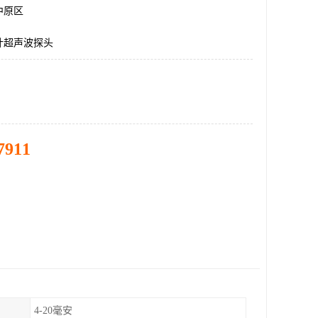
中原区
计超声波探头
7911
4-20毫安