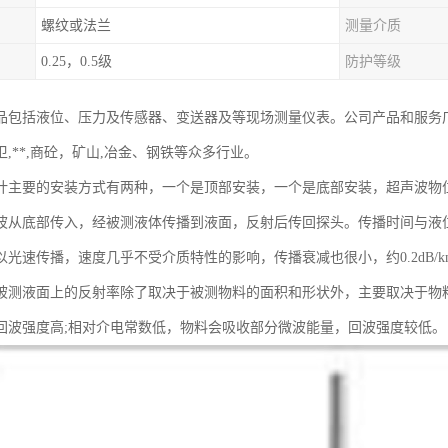
螺纹或法兰
测量介质
0.25，0.5级
防护等级
品包括液位、压力及传感器、变送器及等现场测量仪表。公司产品和服务
,**,商砼，矿山,冶金、钢铁等众多行业。
计主要的安装方式有两种，一个是顶部安装，一个是底部安装，超声波物
波从底部传入，经被测液体传播到液面，反射后传回探头。传播时间与液
以光速传播，速度几乎不受介质特性的影响，传播衰减也很小，约0.2dB/
被测液面上的反射率除了取决于被测物料的面积和形状外，主要取决于物料
回波强度高;相对介电常数低，物料会吸收部分微波能量，回波强度较低。