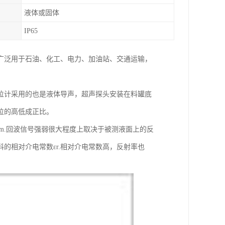
液体或固体
IP65
广泛用于石油、化工、电力、加油站、交通运输，
位计采用的也是液体导声，超声探头安装在料罐底
位的高低成正比。
km.回波信号强弱很大程度上取决于被测液面上的反
的相对介电常数εr.相对介电常数高，反射率也