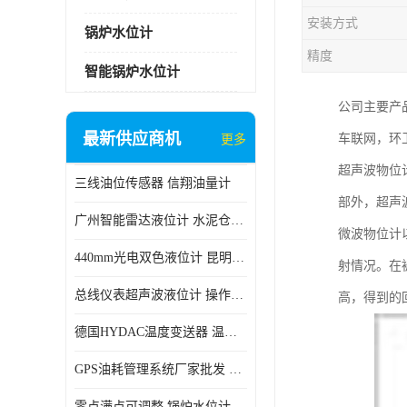
安装方式
锅炉水位计
精度
智能锅炉水位计
公司主要产
最新供应商机
车联网，环卫
更多
超声波物位
三线油位传感器 信翔油量计
部外，超声
广州智能雷达液位计 水泥仓料位
微波物位计
440mm光电双色液位计 昆明锅炉汽包用光电液位计
射情况。在
总线仪表超声波液位计 操作简单
高，得到的
德国HYDAC温度变送器 温度变送器工作原理 市场性价比优
GPS油耗管理系统厂家批发 CR-606 汽车油位传感器故障
零点满点可调整 锅炉水位计 太原智能锅炉汽包液位计生产厂家