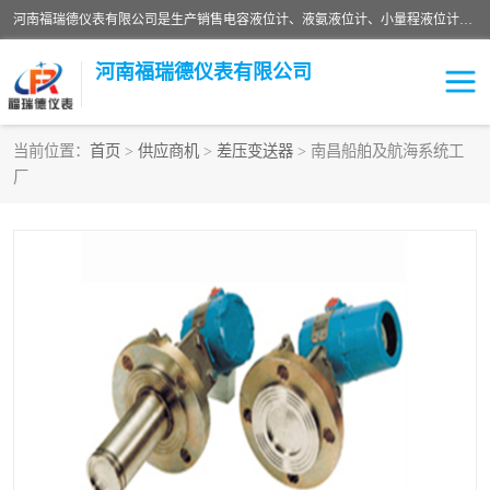
河南福瑞德仪表有限公司是生产销售电容液位计、液氨液位计、小量程液位计定制、智能锅炉水位计、液氮液位计等；并在产品开发、研制的过程中，吸取国内外仪器仪表的技术精华，建立了一支高、精、尖的科研开发队伍，使产品性能不断升级。
河南福瑞德仪表有限公司
当前位置：
首页
>
供应商机
>
差压变送器
> 南昌船舶及航海系统工
厂
液位计
液位传感器
压力传感器
流量传感器
智能仪表
液氮液位计
差压变送器
液位计传感器定制
液氨液位计
物位计
油量传感器
测漏仪