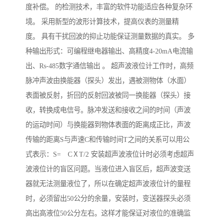
度补偿。 的检测技术，丰富的软件功能适应各种复杂环
境。 采用新型的波形计算技术，提高仪表的测量精
度。 具有干扰回波的抑止功能保证测量数据的真实。 多
种输出形式：可编程继电器输出、高精度4-20mA电流输
出、Rs-485数字通信输出 。 超声波液位计工作时，高频
脉冲声波由换能器（探头）发出，遇被测物体（水面）
表面被反射，折回的反射回波被同一换能器（探头）接
收，转换成电信号。脉冲发送和接收之间的时间（声波
的运动时间）与换能器到物体表面的距离成正比，声波
传输的距离S与声速C和传输时间T之间的关系可以用公
式表示：S= CⅩT/2 安装超声波液位计时必须考虑超声
波液位计的盲区问题。当液位进入盲区后，超声波变送
器就无法测量液位了，所以在确定超声波液位计的量程
时，必须留出50公分的余量，安装时，变送器探头必须
高出高液位50公分左右。这样才能保证对液位的准确监