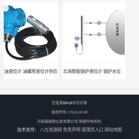
液位计供应
北海智能锅炉液位计 锅炉水位计厂商 自动适应自动校准
您是第
8842837
位访客
版权所有 ©2026-08-08
河南福瑞德仪表有限公司
保留所有权利.
技术支持：
八方资源网
免责声明
管理员入口
网站地图