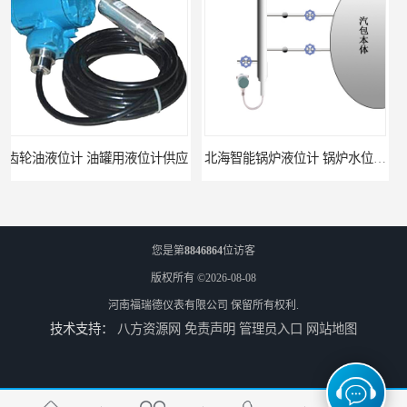
油罐用液位计供应
北海智能锅炉液位计 锅炉水位计厂商 自动适应自动校准
您是第
8846864
位访客
版权所有 ©2026-08-08
河南福瑞德仪表有限公司
保留所有权利.
技术支持：
八方资源网
免责声明
管理员入口
网站地图
fmu90超声波液位计 UNS 操作简单
FMP43 润滑油雷达液位计 能够提供定制服务