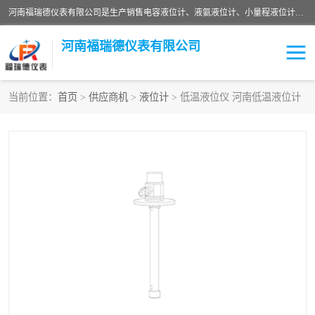
河南福瑞德仪表有限公司是生产销售电容液位计、液氨液位计、小量程液位计定制、智能锅炉水位计、液氮液位计等；并在产品开发、研制的过程中，吸取国内外仪器仪表的技术精华，建立了一支高、精、尖的科研开发队伍，使产品性能不断升级。
河南福瑞德仪表有限公司
当前位置：
首页
>
供应商机
>
液位计
> 低温液位仪 河南低温液位计
液位计
液位传感器
压力传感器
流量传感器
智能仪表
液氮液位计
差压变送器
液位计传感器定制
液氨液位计
物位计
油量传感器
测漏仪