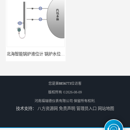
北海智能锅炉液位计 锅炉水位计厂商 自动适应自动校准
fmu90超声波液位计 UNS 操作简单
您是第
8856773
位访客
版权所有 ©2026-08-09
河南福瑞德仪表有限公司
保留所有权利.
技术支持：
八方资源网
免责声明
管理员入口
网站地图
FMP43 润滑油雷达液位计 能够提供定制服务
云南高加智能锅炉汽包液位计 窑头窑尾液位计