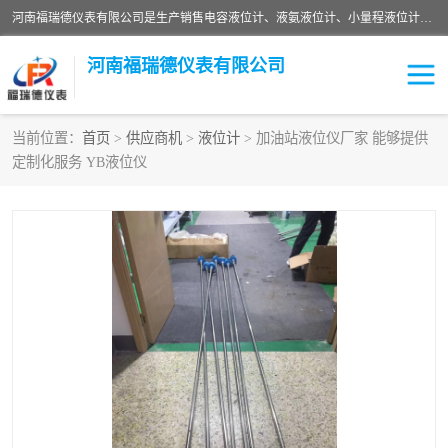
河南福瑞德仪表有限公司是生产销售电容液位计、液氨液位计、小量程液位计定制、智能锅炉水位计、液氮液位计等；并在产品开发、研制的过程中，吸取国内外仪器仪表的技术精华，建立了一支高、精、尖的科研开发队伍，使产品性能不断升级。
河南福瑞德仪表有限公司
当前位置：
首页
>
供应商机
>
液位计
> 加油站液位仪厂家 能够提供
定制化服务 YB液位仪
液位计
液位传感器
压力传感器
流量传感器
智能仪表
液氮液位计
差压变送器
液位计传感器定制
液氨液位计
物位计
油量传感器
测漏仪