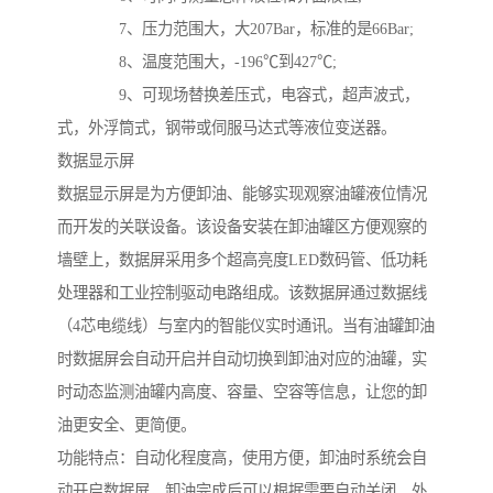
7、压力范围大，大207Bar，标准的是66Bar;
8、温度范围大，-196℃到427℃;
9、可现场替换差压式，电容式，超声波式，
式，外浮筒式，钢带或伺服马达式等液位变送器。
数据显示屏
数据显示屏是为方便卸油、能够实现观察油罐液位情况
而开发的关联设备。该设备安装在卸油罐区方便观察的
墙壁上，数据屏采用多个超高亮度LED数码管、低功耗
处理器和工业控制驱动电路组成。该数据屏通过数据线
（4芯电缆线）与室内的智能仪实时通讯。当有油罐卸油
时数据屏会自动开启并自动切换到卸油对应的油罐，实
时动态监测油罐内高度、容量、空容等信息，让您的卸
油更安全、更简便。
功能特点：自动化程度高，使用方便，卸油时系统会自
动开启数据屏，卸油完成后可以根据需要自动关闭。外