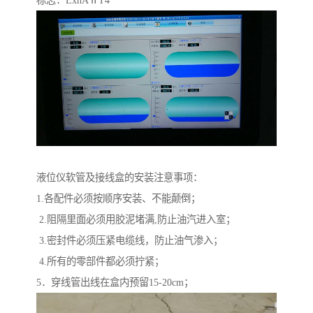
标志：ExnAⅡT4
液位仪软管及接线盒的安装注意事项：
1.各配件必须按顺序安装、不能颠倒；
2.阻隔里面必须用胶泥堵满,防止油汽进入室；
3.密封件必须压紧电缆线，防止油气渗入；
4.所有的零部件都必须拧紧；
5．穿线管出线在盒内预留15-20cm；