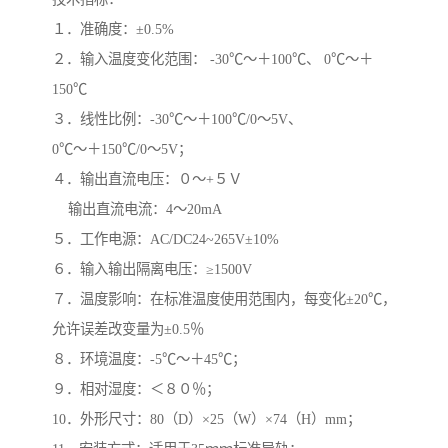
１．准确度：±0.5%
２．输入温度变化范围： -30℃～＋100℃、 0℃～＋
150℃
３．线性比例：-30℃～＋100℃/0～5V、
0℃～＋150℃/0～5V；
４．输出直流电压：０～+５Ｖ
输出直流电流：4～20mA
５．工作电源：AC/DC24~265V±10%
６．输入输出隔离电压：≥1500V
７．温度影响：在标准温度使用范围内，每变化±20℃，
允许误差改变量为±0.5％
８．环境温度：-5℃～＋45℃；
９．相对湿度：＜８０％；
10．外形尺寸：80（D）×25（W）×74（H）mm；