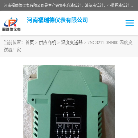
河南福瑞德仪表有限公司是生产销售电容液位计、液氨液位计、小量程液位计定制、智能锅炉水位计、液氮液位计等；并在产品开发、研制的过程中，吸取国内外仪器仪表的技术精华，建立了一支高、精、尖的科研开发队伍，使产品性能不断升级。
河南福瑞德仪表有限公司
当前位置：
首页
>
供应商机
>
温度变送器
> 7NG3211-0NN00 温度变
送器厂家
液位计
液位传感器
压力传感器
流量传感器
智能仪表
液氮液位计
差压变送器
液位计传感器定制
液氨液位计
物位计
油量传感器
测漏仪