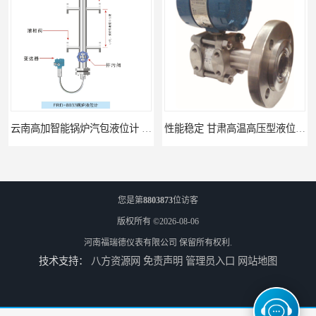
云南高加智能锅炉汽包液位计 窑头窑尾液位计
性能稳定 甘肃高温高压型液位变送器 川仪液位计
您是第
8803873
位访客
版权所有 ©2026-08-06
河南福瑞德仪表有限公司
保留所有权利.
技术支持：
八方资源网
免责声明
管理员入口
网站地图
温度记录仪 曲线无纸记录仪
FMR60 油田成品油液位检测 操作简单