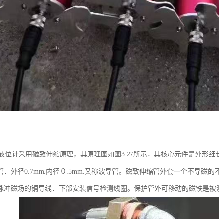
位计采用磁致伸缩原理，其原理图如图3.27所示．其核心元件是外形细
管．外径0.7mm.内径０.5mm.又称波导管。磁致伸缩管外套一个不导
脉冲磁场的铜导线．下部安装信号检测线圈。保护管外可移动的磁铁是被