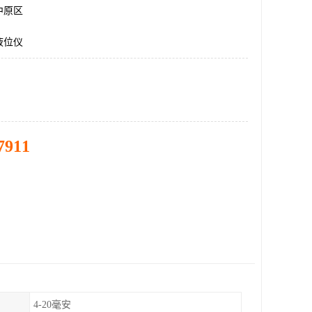
中原区
液位仪
7911
4-20毫安