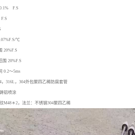
.1% F.S
F.S
S
07%F.S/℃
20%F.S
 20%F.S
0.2～5ms
04，316L，304外包聚四乙稀防腐套管
压铸铝喷涂
纹M48＊2，法兰：不锈钢304聚四乙稀