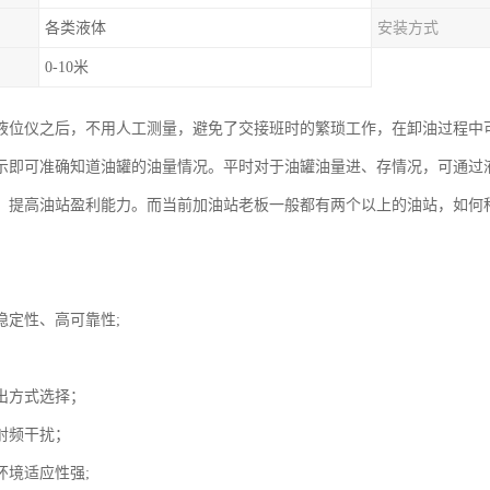
各类液体
安装方式
0-10米
液位仪之后，不用人工测量，避免了交接班时的繁琐工作，在卸油过程中
示即可准确知道油罐的油量情况。平时对于油罐油量进、存情况，可通过
，提高油站盈利能力。而当前加油站老板一般都有两个以上的油站，如何
。
稳定性、高可靠性;
；
出方式选择；
射频干扰；
环境适应性强;