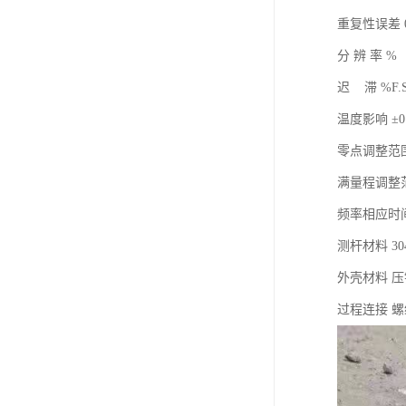
重复性误差 0
分 辨 率 % 
迟 滞 %F.
温度影响 ±0.
零点调整范围 
满量程调整范围
频率相应时间 
测杆材料 3
外壳材料 
过程连接 螺