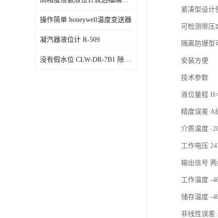
紧凑型设计
操作简单 honeywell温度变送器
可检测带压
凝汽器液位计 R-509
隔离防爆型
没有假水位 CLW-DR-7B1 除氧器水位测量
安装方便
技术参数
液位量程 H
精度误差 A级
介质温度 -2
工作电压 24
输出信号 两
工作温度 -4
储存温度 -40
非线性误差 ±0