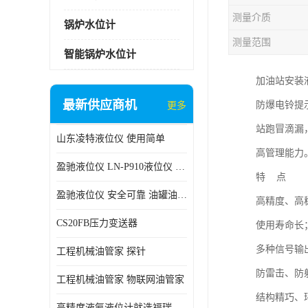
测量介质
锅炉水位计
测量范围
智能锅炉水位计
加油站安装
最新供应商机
防爆电铃提
更多
站跑冒滴漏
山东凌特液位仪 使用简单
高管理能力
盈驰液位仪 LN-P910液位仪 安全可靠
特 点
盈驰液位仪 安全可靠 油罐油位检测
高精度、高
CS20FB压力变送器
使用寿命长
多种信号输
工程机械油管家 探针
防雷击、防
工程机械油管家 物联网油管家
结构精巧、
高精度液氨液位计就选福瑞德仪表