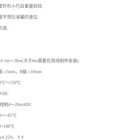
使外形小巧且重量较轻;
或不带压液罐的液位;
可选;
=0.1m～30m(大于6m需要在现场制作安装)
:±5mm，B级:±10mm
0℃～150℃
VDC
线制4～20mADC
0～+85℃
+100℃
.25% F.S