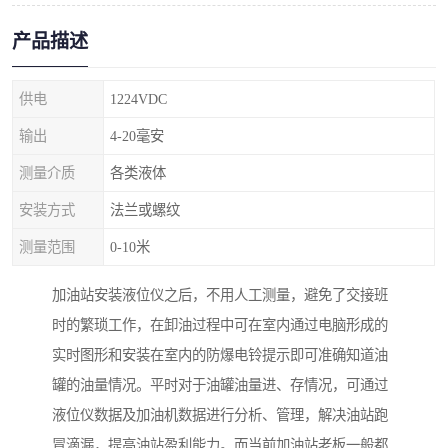
产品描述
供电
1224VDC
输出
4-20毫安
测量介质
各类液体
安装方式
法兰或螺纹
测量范围
0-10米
加油站安装液位仪之后，不用人工测量，避免了交接班
时的繁琐工作，在卸油过程中可在室内通过电脑形成的
实时图形和安装在室内的防爆电铃提示即可准确知道油
罐的油量情况。平时对于油罐油量进、存情况，可通过
液位仪数据及加油机数据进行分析、管理，解决油站跑
冒滴漏，提高油站盈利能力。而当前加油站老板一般都