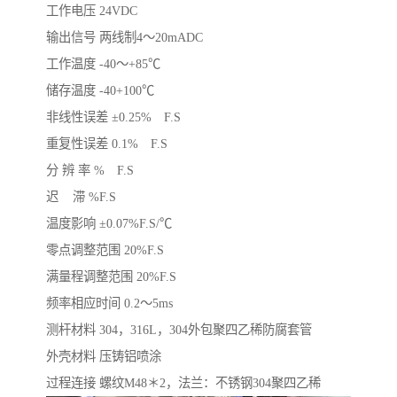
工作电压 24VDC
输出信号 两线制4～20mADC
工作温度 -40～+85℃
储存温度 -40+100℃
非线性误差 ±0.25% F.S
重复性误差 0.1% F.S
分 辨 率 % F.S
迟 滞 %F.S
温度影响 ±0.07%F.S/℃
零点调整范围 20%F.S
满量程调整范围 20%F.S
频率相应时间 0.2～5ms
测杆材料 304，316L，304外包聚四乙稀防腐套管
外壳材料 压铸铝喷涂
过程连接 螺纹M48＊2，法兰：不锈钢304聚四乙稀