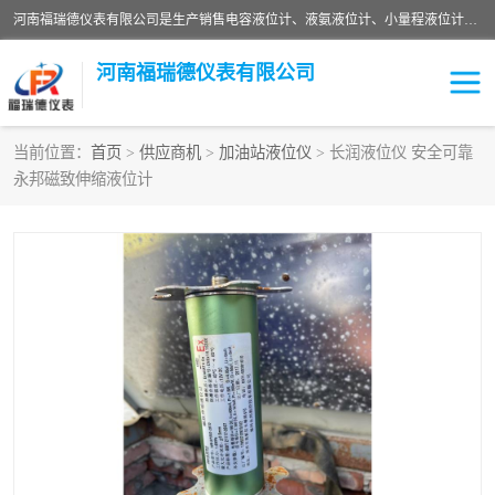
河南福瑞德仪表有限公司是生产销售电容液位计、液氨液位计、小量程液位计定制、智能锅炉水位计、液氮液位计等；并在产品开发、研制的过程中，吸取国内外仪器仪表的技术精华，建立了一支高、精、尖的科研开发队伍，使产品性能不断升级。
河南福瑞德仪表有限公司
当前位置：
首页
>
供应商机
>
加油站液位仪
> 长润液位仪 安全可靠
永邦磁致伸缩液位计
液位计
液位传感器
压力传感器
流量传感器
智能仪表
液氮液位计
差压变送器
液位计传感器定制
液氨液位计
物位计
油量传感器
测漏仪