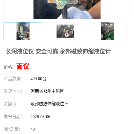
温度变送器
锅炉水位计
智能锅炉水位计
电容液位计
流量仪表
加油站液位仪
长润液位仪 安全可靠 永邦磁致伸缩液位计
面议
价格：
产品数量：
499.00台
发货地址：
河南省郑州中原区
关键词：
永邦磁致伸缩液位计
发布日期：
2026-08-06
阅 读 量：
40