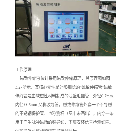
工作原理
磁致伸缩液位计采用磁致伸缩原理，其原理图如图
3.27所示．其核心元件是外形细长的“磁致伸缩管”磁致
伸缩管是由软磁性材料制成的薄壁毛细管．外径0.7mm.
内径０.5mm.又称波导管。磁致伸缩管外套一个不导磁
的不锈钢保护管．也称测杆（图中未画出），内穿一条
用于产生脉冲磁场的铜导线．下部安装信号检测线圈。
保护管外可移动的磁铁是被测目标。