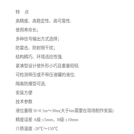
特 点
高精度、高稳定性、高可靠性;
使用寿命长；
多种信号输出方式选择；
防雷击、防射频干扰；
结构精巧、环境适应性强;
紧凑型设计使外形小巧且重量较轻;
可检测带压或不带压液罐的液位;
隔离防爆型可选;
安装方便
技术参数
液位量程 H=0.1m～30m(大于6m需要在现场制作安装)
精度误差 A级:±5mm，B级:±10mm
介质温度 -20℃～150℃