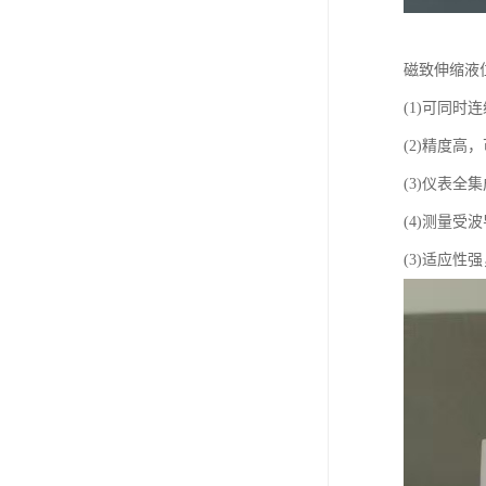
磁致伸缩液
(1)可同
(2)精度高，
(3)仪表全
(4)测量受
(3)适应性强