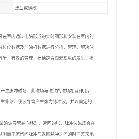
法兰或螺纹
可在室内通过电脑形成的实时图形和安装在室内的
液位仪数据及加油机数据进行分析、管理，解决油
科学、有效的管理，杜绝跑冒滴漏现象的发生，提
围产生脉冲磁场．此磁场与磁铁的磁场相互作用，
产生伸缩．使波导管产生张力脉冲波，并以固定的
分量沿波导管轴向移动，返回的张力脉冲波磁场会在
过测量电流询问脉冲与返回脉冲之问的时间差来地