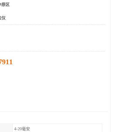
中原区
位仪
7911
4-20毫安