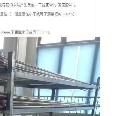
导管的末端产生反射．干扰正常的“返回脉冲”。
性（一般重复性小于或等于满量程的0.002%）
m,下盲区小于或等于10mm,