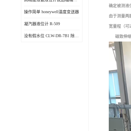
确定被测液
操作简单 honeywell温度变送器
由于测量两
凝汽器液位计 R-509
宽量程（可
没有假水位 CLW-DR-7B1 除氧器水位测量
磁致伸缩液