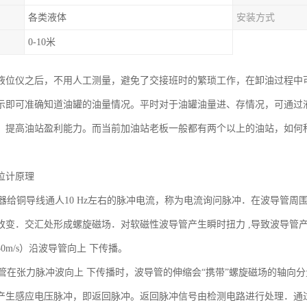
各类液体
安装方式
0-10米
液位仪之后，不用人工测量，避免了交接班时的繁琐工作，在卸油过程中
示即可准确知道油罐的油量情况。平时对于油罐油量进、存情况，可通过
，提高油站盈利能力。而当前加油站老板一般都有两个以上的油站，如何
。
位计原理
给铜导线通人10 Hz左右的脉冲电流，称为电流询问脉冲．在波导管周
改变．交汇处形成螺旋磁场．对软磁性波导管产生瞬时扭力 ,导致波导管
30m/s）沿波导管向上 下传播。
在张力脉冲波向上 下传播时，波导管的伸缩会“携带”螺旋磁场的轴向
产生感应电压脉冲，即返回脉冲。返回脉冲信号由检测电路进行处理．通