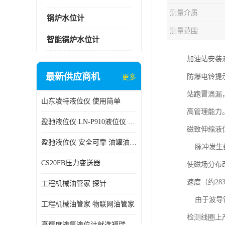
测量介质
锅炉水位计
测量范围
智能锅炉水位计
加油站安装
最新供应商机
防爆电铃提
更多
站跑冒滴漏
山东凌特液位仪 使用简单
高管理能力
盈驰液位仪 LN-P910液位仪 安全可靠
磁致伸缩液
盈驰液位仪 安全可靠 油罐油位检测
脉冲发生器
CS20FB压力变送器
使磁场分布
速度（约28
工程机械油管家 探针
由于波导管
工程机械油管家 物联网油管家
检测线圈上
高精度液氨液位计就选福瑞德仪表