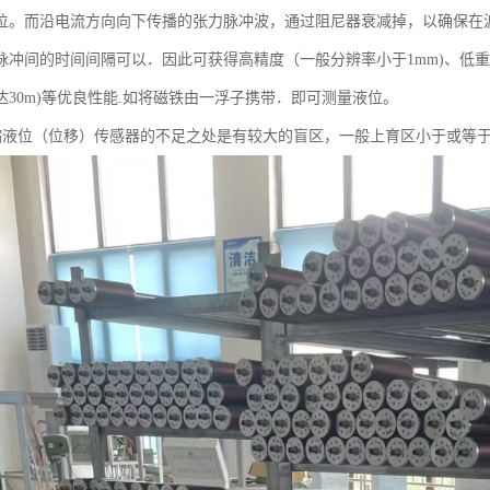
位。而沿电流方向向下传播的张力脉冲波，通过阻尼器衰减掉，以确保在波
脉冲间的时间间隔可以．因此可获得高精度（一般分辨率小于1mm)、低重复
达30m)等优良性能.如将磁铁由一浮子携带．即可测量液位。
位（位移）传感器的不足之处是有较大的盲区，一般上育区小于或等于80m