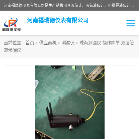
河南福瑞德仪表有限公司是生产销售电容液位计、液氨液位计、小量程液位计定制、智能锅炉水位计、液氮液位计等；并在产品开发、研制的过程中，吸取国内外仪器仪表的技术精华，建立了一支高、精、尖的科研开发队伍，使产品性能不断升级。
河南福瑞德仪表有限公司
当前位置：
首页
>
供应商机
>
测漏仪
> 珠海测漏仪 操作简单 双层管
道渗漏仪
液位计
液位传感器
压力传感器
流量传感器
智能仪表
液氮液位计
差压变送器
液位计传感器定制
液氨液位计
物位计
油量传感器
测漏仪