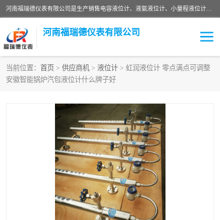
河南福瑞德仪表有限公司是生产销售电容液位计、液氨液位计、小量程液位计定制、智能锅炉水位计、液氮液位计等；并在产品开发、研制的过程中，吸取国内外仪器仪表的技术精华，建立了一支高、精、尖的科研开发队伍，使产品性能不断升级。
河南福瑞德仪表有限公司
当前位置：
首页
>
供应商机
>
液位计
> 虹润液位计 零点满点可调整
安徽智能锅炉汽包液位计什么牌子好
液位计
液位传感器
压力传感器
流量传感器
智能仪表
液氮液位计
差压变送器
液位计传感器定制
液氨液位计
物位计
油量传感器
测漏仪