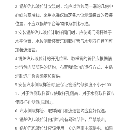
2 锅炉汽包液位计安装时，均应以汽包同一端的几何中
心线为基准线，采用水准仪确定各水位测量装置的安装
位置，不应以锅炉平台等物作为参比标准。
3 安装锅炉汽包液位计取样阀门时，应使阀门阀杆处于
水平位置，水位测量装置汽侧取样管与水侧取样管间可
加装连通管。
4 锅炉汽包液位计的开孔位置、取样管的管径应根据锅
炉汽包内部部件的结构，布置和锅炉的运行方式，由锅
炉制造厂负责确定和提供。
5 安装汽水侧取样管时,应保证管道的倾斜度不小于100：
1，对于汽侧取样管应使取样孔侧高，对于水侧取样管应
使取样孔侧低(见图1)。
6 汽水侧取样管、取样阀门和连通管均应良好保温。
7 锅炉汽包液位计内部结构有易碎部件，严禁敲击。
8 锅炉汽包液位计应该使用一立的隔离电源供电，如果