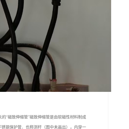
长的“磁致伸缩管”磁致伸缩管是由软磁性材料制成
磁的不锈钢保护管．也称测杆（图中未画出），内穿一