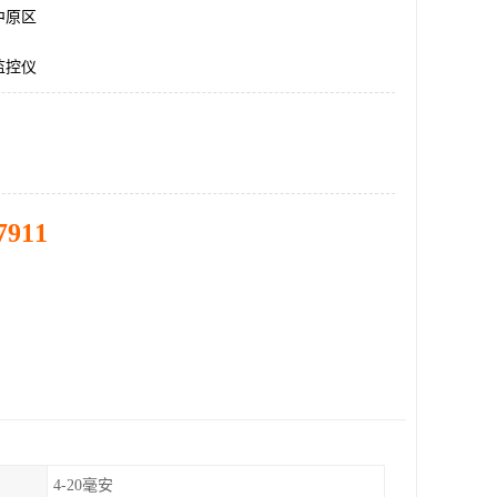
中原区
监控仪
7911
4-20毫安