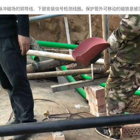
脉冲磁场的铜导线．下部安装信号检测线圈。保护管外可移动的磁铁是被