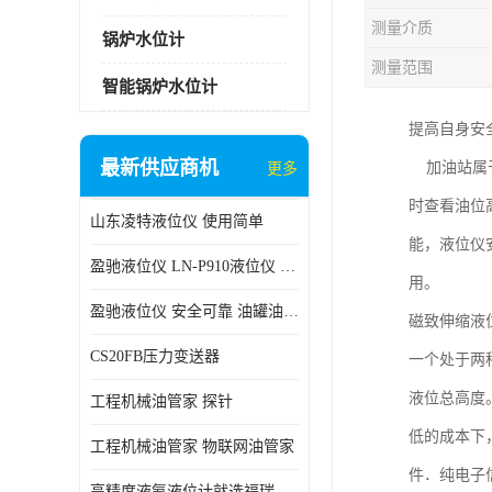
测量介质
锅炉水位计
测量范围
智能锅炉水位计
提高自身安
最新供应商机
加油站属于
更多
时查看油位
山东凌特液位仪 使用简单
能，液位仪
盈驰液位仪 LN-P910液位仪 安全可靠
用。
盈驰液位仪 安全可靠 油罐油位检测
磁致伸缩液
CS20FB压力变送器
一个处于两
液位总高度
工程机械油管家 探针
低的成本下
工程机械油管家 物联网油管家
件．纯电子
高精度液氨液位计就选福瑞德仪表