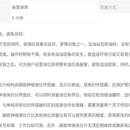
各类液体
安装方式
0-10米
全，避免风险：
危险场所，是辖区局重点监控、管理对象之一。加油站在卸油时，没有
高度。操作时稍有不慎，就会有溢油现象的发生，既造成环境污染又容易
安装之后，可为用户设置油位高预警和油位高报警，避免溢油现象；同时
位计结构由磁致伸缩液位传感器、显示仪表组。成有的传感器，在保护管
种液体的分界面处．可以同时测量液位和界位。例如在检测储油罐时．选
。与单纯测液位的传感器的区别就是信号处理器，需要测量两个浮子传回
，磁致伸缩液位计比其他液位测量仪表可以提供更高的精度，获得更住的
信号处理．工作比较可靠。此外．磁致申缩液位计无须定期维修或重新标