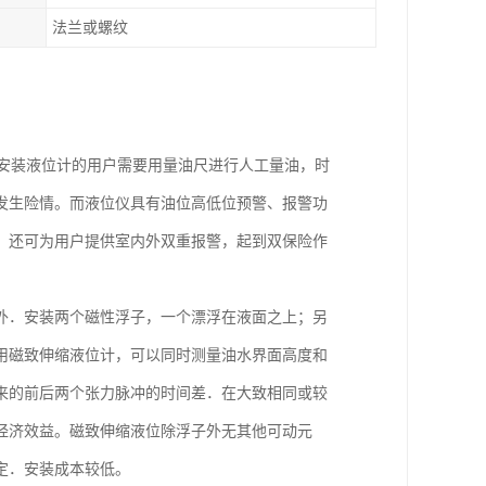
法兰或螺纹
安装液位计的用户需要用量油尺进行人工量油，时
发生险情。而液位仪具有油位高低位预警、报警功
，还可为用户提供室内外双重报警，起到双保险作
外．安装两个磁性浮子，一个漂浮在液面之上；另
用磁致伸缩液位计，可以同时测量油水界面高度和
来的前后两个张力脉冲的时间差．在大致相同或较
经济效益。磁致伸缩液位除浮子外无其他可动元
定．安装成本较低。