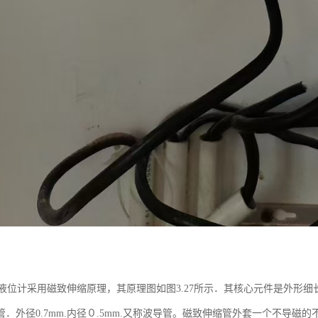
位计采用磁致伸缩原理，其原理图如图3.27所示．其核心元件是外形细
管．外径0.7mm.内径０.5mm.又称波导管。磁致伸缩管外套一个不导