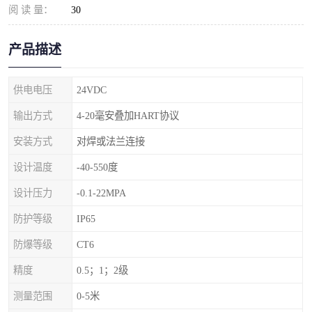
阅 读 量：
30
产品描述
供电电压
24VDC
输出方式
4-20毫安叠加HART协议
安装方式
对焊或法兰连接
设计温度
-40-550度
设计压力
-0.1-22MPA
防护等级
IP65
防爆等级
CT6
精度
0.5；1；2级
测量范围
0-5米