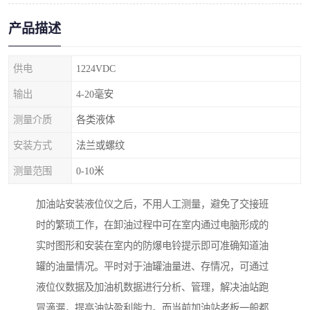
产品描述
供电
1224VDC
输出
4-20毫安
测量介质
各类液体
安装方式
法兰或螺纹
测量范围
0-10米
加油站安装液位仪之后，不用人工测量，避免了交接班
时的繁琐工作，在卸油过程中可在室内通过电脑形成的
实时图形和安装在室内的防爆电铃提示即可准确知道油
罐的油量情况。平时对于油罐油量进、存情况，可通过
液位仪数据及加油机数据进行分析、管理，解决油站跑
冒滴漏，提高油站盈利能力。而当前加油站老板一般都