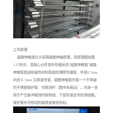
工作原理
磁致伸缩液位计采用磁致伸缩原理，其原理图如图
3.27所示．其核心元件是外形细长的“磁致伸缩管”磁致
伸缩管是由软磁性材料制成的薄壁毛细管．外径0.7mm.
内径０.5mm.又称波导管。磁致伸缩管外套一个不导磁
的不锈钢保护管．也称测杆（图中未画出），内穿一条
用于产生脉冲磁场的铜导线．下部安装信号检测线圈。
保护管外可移动的磁铁是被测目标。