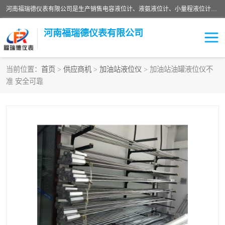
河南福瑞德仪表有限公司是生产销售电容液位计、液氨液位计、小量程液位计定制、智能锅炉水位计、液氮液位计等；并在产品开发、研制的过程中，吸取国内外仪器仪表的技术精华，建立了一支高、精、尖的科研开发队伍，使产品性能不断升级。
河南福瑞德仪表有限公司
当前位置：
首页
>
供应商机
>
加油站液位仪
> 加油站油罐液位仪不
准 安全可靠
液位计
液位传感器
压力传感器
流量传感器
智能仪表
液氮液位计
差压变送器
液位计传感器定制
液氨液位计
物位计
油量传感器
测漏仪