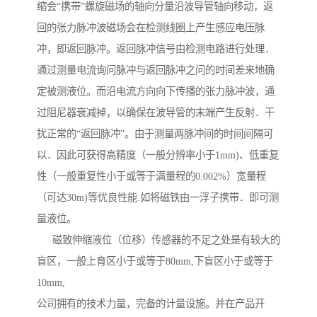
缩会“携带”螺旋磁场的轴向分量沿波导管轴向移动，返
回的张力脉冲波磁场会在检测线圈上产生感应电压脉
冲，即返回脉冲。返回脉冲信号由检测电路进行处理．
通过测量电流询问脉冲与返回脉冲之问的时间差来地确
定被测液位。而沿电流方向向下传播的张力脉冲波，通
过阻尼器衰减掉，以确保在波导管的末端产生反射．干
扰正常的“返回脉冲”。由于测量两脉冲间的时间间隔可
以．因此可获得高精度（一般分辨率小于1mm)、低重复
性（一般重复性小于或等于满量程的0.002%）宽量程
（可达30m)等优良性能.如将磁铁由一浮子携带．即可测
量液位。
磁致伸缩液位（位移）传感器的不足之处是有较大的
盲区，一般上育区小于或等于80mm,下盲区小于或等于
10mm,
公司拥有的技术力量，完备的计量设施。并在产品开