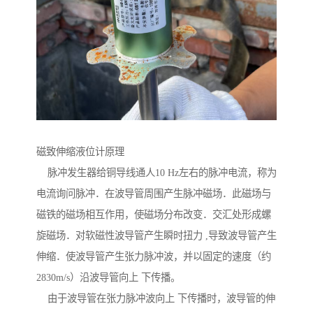
磁致伸缩液位计原理
脉冲发生器给铜导线通人10 Hz左右的脉冲电流，称为
电流询问脉冲．在波导管周围产生脉冲磁场．此磁场与
磁铁的磁场相互作用，使磁场分布改变．交汇处形成螺
旋磁场．对软磁性波导管产生瞬时扭力 ,导致波导管产生
伸缩．使波导管产生张力脉冲波，并以固定的速度（约
2830m/s）沿波导管向上 下传播。
由于波导管在张力脉冲波向上 下传播时，波导管的伸