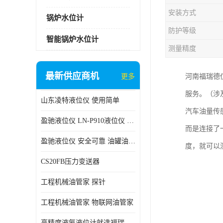
安装方式
锅炉水位计
防护等级
智能锅炉水位计
测量精度
最新供应商机
更多
河南福瑞德
服务。（涉
山东凌特液位仪 使用简单
汽车油量传
盈驰液位仪 LN-P910液位仪 安全可靠
而是连接了
盈驰液位仪 安全可靠 油罐油位检测
度，就可以
CS20FB压力变送器
工程机械油管家 探针
工程机械油管家 物联网油管家
高精度液氨液位计就选福瑞德仪表