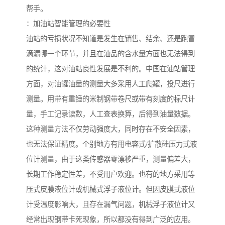
帮手。
：加油站智能管理的必要性
油站的亏损状况不知道是发生在销售、结余、还是跑冒
滴漏哪一个环节，并且在油品的含水量方面也无法得到
的统计，这对油站良性发展是不利的。中国在油站管理
方面，对油罐油量的测量大多采用人工爬罐，投尺进行
测量。用带有重锤的米制钢带卷尺或带有刻度的标尺计
量，手工记录读数，人工查表换算，后得到油量数据。
这种测量方法不仅劳动强度大，同时存在不安全因素，
也无法保证精度。个别地方有用电容式/扩散硅压力式液
位计测量，由于这类传感器零漂移严重，测量偏差大，
长期工作稳定性差，不受用户欢迎。也有的地方采用等
压式皮膜液位计或机械式浮子液位计。但因皮膜式液位
计受温度影响大，且存在漏气问题，机械浮子液位计又
经常出现钢带卡死现象，所以都没有得到广泛的应用。