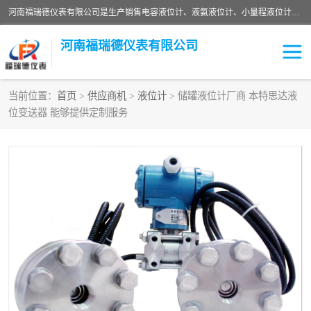
河南福瑞德仪表有限公司是生产销售电容液位计、液氨液位计、小量程液位计定制、智能锅炉水位计、液氮液位计等；并在产品开发、研制的过程中，吸取国内外仪器仪表的技术精华，建立了一支高、精、尖的科研开发队伍，使产品性能不断升级。
河南福瑞德仪表有限公司
当前位置：
首页
>
供应商机
>
液位计
> 储罐液位计厂商 本特思达液
位变送器 能够提供定制服务
液位计
液位传感器
压力传感器
流量传感器
智能仪表
液氮液位计
差压变送器
液位计传感器定制
液氨液位计
物位计
油量传感器
测漏仪