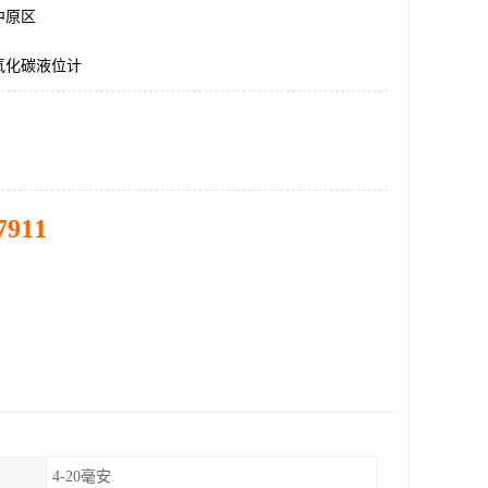
中原区
氧化碳液位计
7911
4-20毫安