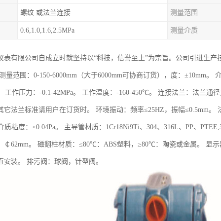
螺纹 或法兰连接
测量范围
0.6,1.0,1.6,2.5MPa
测量介质
仪表有限公司自成立时就坚持以“科技，信誉至上”为宗旨。公司引进生产
量范围：0-150-6000mm（大于6000mm可协商订货），度：±10mm。 介
cm3。 工作压力：-0.1-42MPa。 工作温度：-160-450℃。 连接法兰：法兰通
它法兰标准请用户在订货时。 环境振动：频率≤25HZ，振幅≤0.5mm。 法
s。 介质粘度：≤0.04Pa。 主导管材质：1Cr18Ni9Ti、304、316L、PP、P
7、￠62mm。 磁翻柱材质：≤80℃：ABS塑料，≥80℃：陶瓷或金属。 显示
直安装。 排污阀：球阀，针型阀。