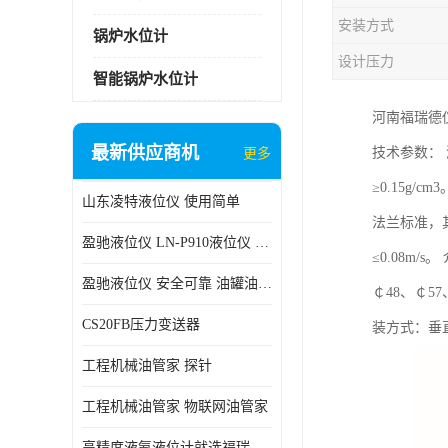
安装方式
锅炉水位计
设计压力
智能锅炉水位计
河南福瑞德
最新供应商机
技术参数： 测
更多
≥0.15g/
山东凌特液位仪 使用简单
法兰标准，其
盈驰液位仪 LN-P910液位仪 安全可靠
≤0.08m/
盈驰液位仪 安全可靠 油罐油位检测
￠48、￠5
CS20FB压力变送器
装方式：垂
工程机械油管家 探针
工程机械油管家 物联网油管家
高精度液氨液位计就选福瑞德仪表