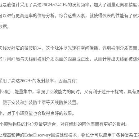
就是液位计采用了高达26GHz/24GHz的发射频率，加大了测量距离和
可以进行更高速率的信号分析。综合这些因素，就使得仪表的性能有了很
数据。
天线发射窄的微波脉冲，这个脉冲以光速在空间传播，遇到被测介质表面
的时间间隔与天线到被测介质表面的距离成正比，从而计算出天线到被测
采用了高达26GHz的发射频率，因而具有：
小5度）,能量集中，增强了回波能力的同时，又有利于避开干扰物，具有
，便于安装和加装防尘罩等天线防护装置。
小，对于小罐测量也会取得良好的效果。
对小颗粒物质的料位测量更适合，对在倾斜的固体表面有更好的反射。
理器和特的EchoDiscovery回波处理技术，物位计可以应用于各种复杂