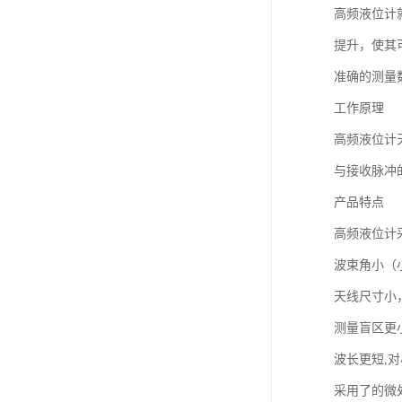
高频液位计
提升，使其
准确的测量
工作原理
高频液位计
与接收脉冲
产品特点
高频液位计
波束角小（
天线尺寸小
测量盲区更
波长更短,
采用了的微处