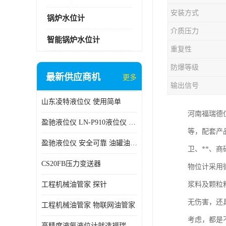
安装方式
锅炉水位计
介质压力
智能锅炉水位计
重复性
防爆等级
最新供应商机
更多
输出信号
山东凌特液位仪 使用简单
河南福瑞德仪
盈驰液位仪 LN-P910液位仪 安全可靠
等，配套产
盈驰液位仪 安全可靠 油罐油位检测
卫、**、
CS20FB压力变送器
物位计采用
工程机械油管家 探针
浆料及颗粒
无伤害，还
工程机械油管家 物联网油管家
考虑，都是
高精度液氨液位计就选福瑞德仪表