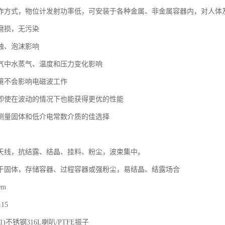
作方式，物位计发射功率低，可安装于各种金属、非金属容器内，对人体
磨损，无污染
蚀、泡沫影响
气中水蒸气、温度和压力变化影响
境不会影响电磁波工作
即使在波动的情况下也能获得更优的性能
测量固体和低介电常数介质的佳选择
天线，抗结露、结晶、挂料、粉尘，波束集中。
于固体，存储容器、过程容器或强粉尘，易结晶、结露场合
0m
15
)不锈钢316L喇叭/PTFE振子