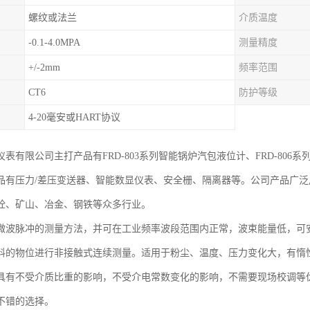
螺纹或法兰
介质温度
-0.1-4.0MPA
测量精度
+/-2mm
频率范围
CT6
防护等级
4-20毫安或HART协议
表有限公司主打产品有FRD-803系列智能锅炉汽包液位计、FRD-806系
品有压力/差压变送器、智能数显仪表、安全栅、隔离器等。公司产品广
商砼、矿山、冶金、钢铁等众多行业。
微波脉冲的测量方法，并可在工业频率波段范围内正常，波束能量低，可
料的物位进行非接触式连续测量。适用于粉尘、温度、压力变化大，有惰
具有不受介质比重的影响，不受介电常数变化的影响，不需要现场校调等
不错的选择。