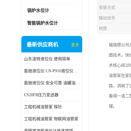
安装方式
锅炉水位计
输出信号
智能锅炉水位计
材质
最新供应商机
更多
福瑞德公司从
图技术。快
山东凌特液位仪 使用简单
术核心经过
盈驰液位仪 LN-P910液位仪 安全可靠
油管家在家
盈驰液位仪 安全可靠 油罐油位检测
路，消耗了
CS20FB压力变送器
看得一清二
理。
工程机械油管家 探针
工程机械油管家 物联网油管家
高精度液氨液位计就选福瑞德仪表