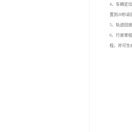
4、车辆定
置到20秒
5、轨迹回
6、行驶里
程，并可生