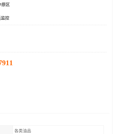
中原区
耗监控
7911
各类油品