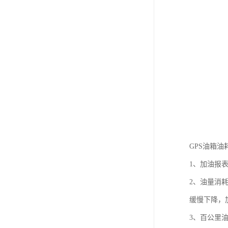
GPS油箱
1、加油报
2、油量消
缓慢下降，
3、百公里