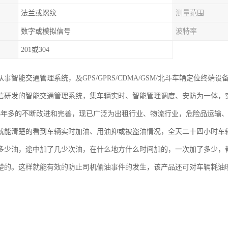
法兰或螺纹
测量范围
数字或模拟信号
波特率
201或304
事智能交通管理系统，及GPS/GPRS/CDMA/GSM/北斗车辆定位终
信研发的智能交通管理系统，集车辆实时、智能管理调度、安防为一体，
8年多的不断改进和完善，现已广泛为出租行业、物流行业，危险品运输
就能清楚的看到车辆实时加油、用油抑或被盗油情况，全天二十四小时车
多少油，途中加了几少次油，在什么地方什么时间加的，一次加了多少，
楚的。这样就能有效的防止司机偷油事件的发生，该产品还可对车辆耗油