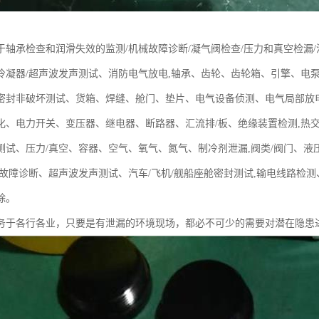
于轴承检查和润滑失效的监测/机械故障诊断/凝气阀检查/压力和真空检漏/
冷凝器/超声波发声测试、消防电气放电,轴承、齿轮、齿轮箱、引擎、电
密封非破坏测试、货箱、焊缝、舱门、垫片、电气设备侦测、电气局部放
化、电力开关、变压器、继电器、断路器、汇流排/板、绝缘装置检测,热
测试、压力/真空、容器、空气、氧气、氮气、制冷剂泄漏,阀类/阀门、
械故障诊断、超声波发声测试、汽车/飞机/舰船座舱密封测试,输电线路检
除。
务于各行各业，只要是有泄漏的环境现场，都必不可少的需要对潜在隐患