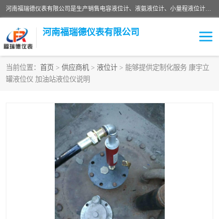
河南福瑞德仪表有限公司是生产销售电容液位计、液氨液位计、小量程液位计定制、智能锅炉水位计、液氮液位计等；并在产品开发、研制的过程中，吸取国内外仪器仪表的技术精华，建立了一支高、精、尖的科研开发队伍，使产品性能不断升级。
河南福瑞德仪表有限公司
当前位置：
首页
>
供应商机
>
液位计
> 能够提供定制化服务 康宇立
罐液位仪 加油站液位仪说明
液位计
液位传感器
压力传感器
流量传感器
智能仪表
液氮液位计
差压变送器
液位计传感器定制
液氨液位计
物位计
油量传感器
测漏仪