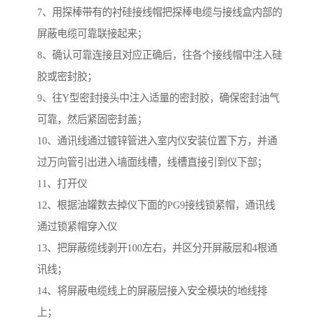
7、用探棒带有的衬硅接线帽把探棒电缆与接线盒内部的
屏蔽电缆可靠联接起来；
8、确认可靠连接且对应正确后，往各个接线帽中注入硅
胶或密封胶；
9、往Y型密封接头中注入适量的密封胶，确保密封油气
可靠，然后紧固密封盖；
10、通讯线通过镀锌管进入室内仪安装位置下方，并通
过万向管引出进入墙面线槽，线槽直接引到仪下部；
11、打开仪
12、根据油罐数去掉仪下面的PG9接线锁紧帽，通讯线
通过锁紧帽穿入仪
13、把屏蔽缆线剥开100左右，并区分开屏蔽层和4根通
讯线；
14、将屏蔽电缆线上的屏蔽层接入安全模块的地线排
上；