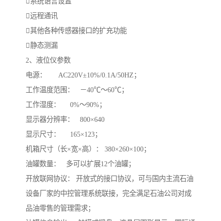
系统语言设置
远程通讯
其他各种传感器接口的扩充功能
静态测漏
2、液位仪参数
电源： AC220V±10%/0.1A/50HZ；
工作温度范围： －40℃～60℃；
工作湿度： 0%～90%；
显示器分辨率： 800×640
显示尺寸： 165×123；
机箱尺寸（长×宽×高）： 380×260×100；
油罐数量： 多可以扩展12个油罐；
开放联网协议： 开放式的接口协议，可与国内主流石油
设备厂家的中控管理系统联接，完全满足石油公司对成
品油零售的管理需求；