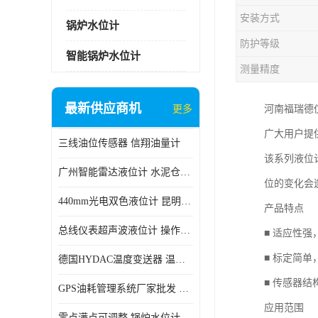
安装方式
锅炉水位计
防护等级
智能锅炉水位计
测量精度
最新供应商机
更多
河南福瑞德
广大用户提
三线油位传感器 信翔油量计
该系列液位
广州智能雷达液位计 水泥仓料位
位的变化会
440mm光电双色液位计 昆明锅炉汽包用光电液位计
产品特点
总线仪表超声波液位计 操作简单
■ 适应性
■ 标定简
德国HYDAC温度变送器 温度变送器工作原理 市场性价比优
■ 传感器
GPS油耗管理系统厂家批发 CR-606 汽车油位传感器故障
应用范围
零点满点可调整 锅炉水位计 太原智能锅炉汽包液位计生产厂家