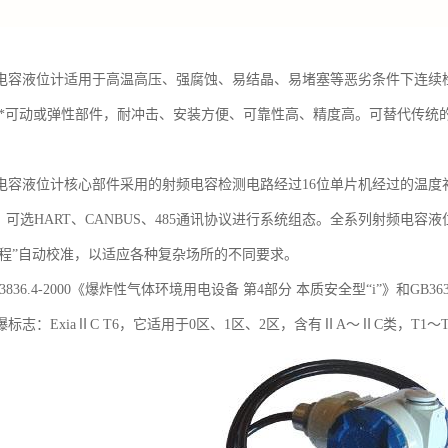
电容液位计适用于高温高压、强腐蚀、易结晶、易堵塞等恶劣条件下连续
机*可动或弹性部件，耐冲击、安装方便、可靠性高、精度高。可替代传统
电容液位计核心部件采用的射频电容检测电路经过16位单片机经过的温度
A）。可选HART、CANBUS、485通讯协议进行系统组态。全系列射频
“量程”自动校准，以适应各种复杂场所的不同要求。
836.4-2000《爆炸性气体环境用电设备 第4部分 本质安全型“i”》和GB36
标志：ExiaⅡC T6，它适用于0区、1区、2区，含有ⅡA～ⅡC类，T1