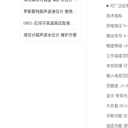
■ 可广泛
罗斯蒙特超声波液位计 使用寿命长
技术指标
DB51 石河子高温高压型液位变送器 性能稳定
供电电压 9~
液位计超声波水位计 维护方便
输出信号 4~
精度等级 ±0.
工作温度范围 
本安防爆 可
输入电容范围 4
灵敏度 ≤0.1
显示 带背
大负载 DC2
诊断功能 
组态功能 