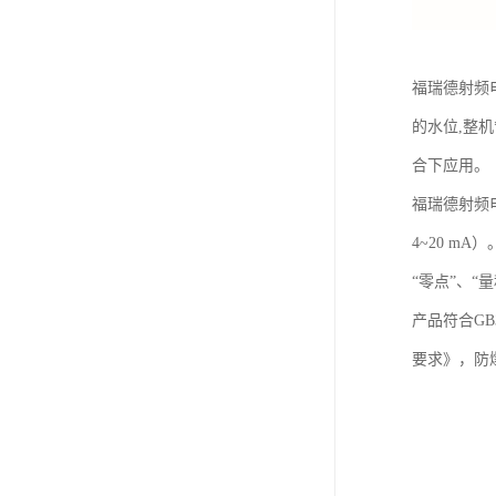
福瑞德射频
的水位,整
合下应用。
福瑞德射频
4~20 m
“零点”、
产品符合GB3
要求》，防爆