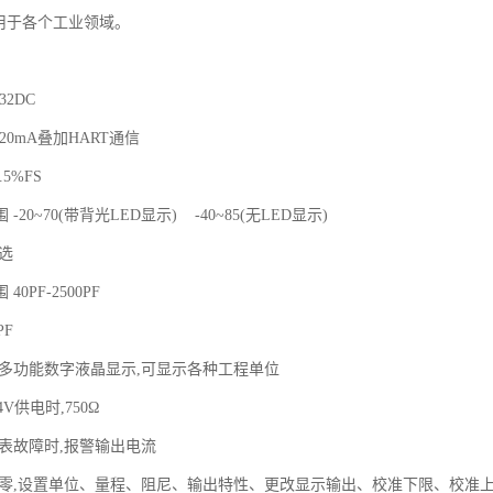
应用于各个工业领域。
32DC
20mA叠加HART通信
5%FS
-20~70(带背光LED显示) -40~85(无LED显示)
选
0PF-2500PF
PF
光多功能数字液晶显示,可显示各种工程单位
4V供电时,750Ω
仪表故障时,报警输出电流
调零,设置单位、量程、阻尼、输出特性、更改显示输出、校准下限、校准