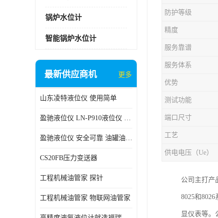
防护等级
锅炉水位计
精度
智能锅炉水位计
服务靠谱
服务体系
最新供应商机
更多
优势
山东凌特液位仪 使用简单
测试功能
端口尺寸
盈驰液位仪 LN-P910液位仪 安全可靠
工艺
盈驰液位仪 安全可靠 油罐油位检测
供电电压（Ue）
CS20FB压力变送器
工程机械油管家 探针
公司主打产品有
8025和8
工程机械油管家 物联网油管家
显仪表等。
高精度液氨液位计就选福瑞德仪表