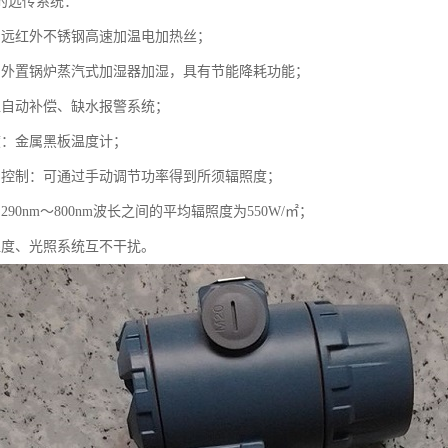
的远传系统：
用远红外不锈钢高速加温电加热丝；
用外置锅炉蒸汽式加湿器加湿，具有节能降耗功能；
位自动补偿、缺水报警系统；
度：金属黑板温度计；
的控制：可通过手动调节功率得到所须辐照度；
290nm～800nm波长之间的平均辐照度为550W/㎡；
湿度、光照系统互不干扰。