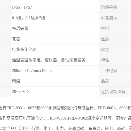
IP65，IP67
防爆等级
0.1级，0.2级,0.5级
可售卖地
售后完善
材料
完善
性质
行业多年经验
优惠
油温表温敏电阻、变送器、测试采集装置
特性
200mmx127mmx48mm
工作电源
精湛
品质
20~35VDC
连接现场设备
FRD-8031、8032和8033系列智能锅炉汽包液位计、FRD-8061、8062和8
026系列高温高压电容液位计，FRD-W301,FRD-W303温度变送器等，
公司产品广泛用于石油、化工、电力、交通运输、车联网、环卫、商砼、