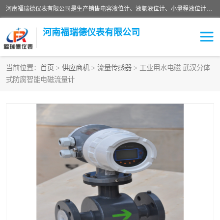
河南福瑞德仪表有限公司是生产销售电容液位计、液氨液位计、小量程液位计定制、智能锅炉水位计、液氮液位计等；并在产品开发、研制的过程中，吸取国内外仪器仪表的技术精华，建立了一支高、精、尖的科研开发队伍，使产品性能不断升级。
河南福瑞德仪表有限公司
当前位置：
首页
>
供应商机
>
流量传感器
> 工业用水电磁 武汉分体
式防腐智能电磁流量计
液位计
液位传感器
压力传感器
流量传感器
智能仪表
液氮液位计
差压变送器
液位计传感器定制
液氨液位计
物位计
油量传感器
测漏仪