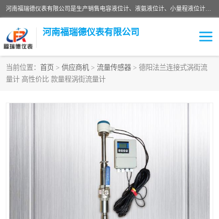
河南福瑞德仪表有限公司是生产销售电容液位计、液氨液位计、小量程液位计定制、智能锅炉水位计、液氮液位计等；并在产品开发、研制的过程中，吸取国内外仪器仪表的技术精华，建立了一支高、精、尖的科研开发队伍，使产品性能不断升级。
河南福瑞德仪表有限公司
当前位置：
首页
>
供应商机
>
流量传感器
> 德阳法兰连接式涡街流
量计 高性价比 款量程涡街流量计
液位计
液位传感器
压力传感器
流量传感器
智能仪表
液氮液位计
差压变送器
液位计传感器定制
液氨液位计
物位计
油量传感器
测漏仪