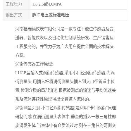
工程压力
1.6,2.5或4.0MPA
输出方式
脉冲电压或标准电压
河南福瑞德仪表有限公司是一家专注于液位传感器及变
送器、智能仪表以及自动化控制系统研发、生产销售及
工程服务的，并致力于为广大用户提供全面的技术解决
方案。
涡街传感器工作原理:
LUGB型插入式涡街传感器,采用小口径涡街传感器,为涡
街测量头,用插入杆将涡街测量头插入到大口径管道中位
置,检测介质的局部流速,根据被测点的流速与平均流速关
系及流体连续性原理得出全管道内流体的.
涡街测量头(即小口径涡街传感器)是利用“卡门涡街”原理
研制而成.在涡街测量头表体中,垂直的插入一根三角柱即
旋涡发生体,当表体中有介质流过时,则在三角柱的两侧交