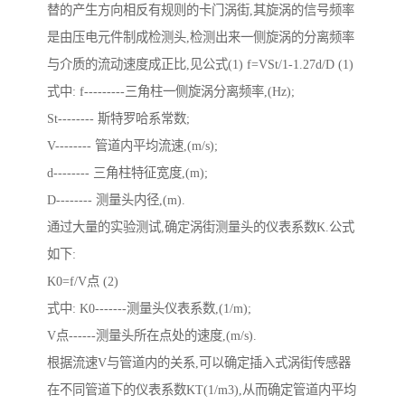
替的产生方向相反有规则的卡门涡街,其旋涡的信号频率
是由压电元件制成检测头,检测出来一侧旋涡的分离频率
与介质的流动速度成正比,见公式(1) f=VSt/1-1.27d/D (1)
式中: f---------三角柱一侧旋涡分离频率,(Hz);
St-------- 斯特罗哈系常数;
V-------- 管道内平均流速,(m/s);
d-------- 三角柱特征宽度,(m);
D-------- 测量头内径,(m).
通过大量的实验测试,确定涡街测量头的仪表系数K.公式
如下:
K0=f/V点 (2)
式中: K0-------测量头仪表系数,(1/m);
V点------测量头所在点处的速度,(m/s).
根据流速V与管道内的关系,可以确定插入式涡街传感器
在不同管道下的仪表系数KT(1/m3),从而确定管道内平均