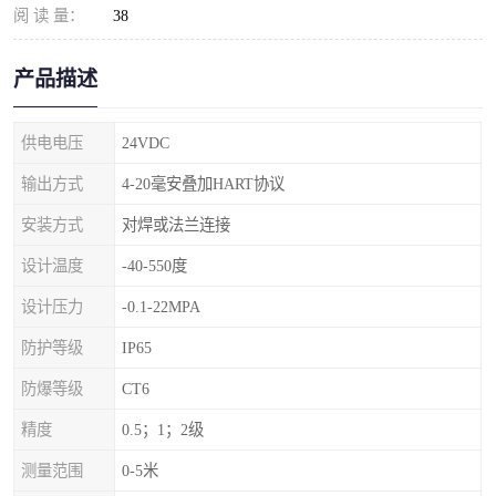
阅 读 量：
38
产品描述
供电电压
24VDC
输出方式
4-20毫安叠加HART协议
安装方式
对焊或法兰连接
设计温度
-40-550度
设计压力
-0.1-22MPA
防护等级
IP65
防爆等级
CT6
精度
0.5；1；2级
测量范围
0-5米