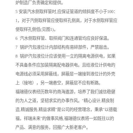
炉制造厂负责确定和提供。
5 安装汽水侧取样管时,应保证管道的倾斜度不小于100：
1，对于汽侧取样管应使取样孔侧高，对于水侧取样管应
使取样孔侧低(见图1)。
6 汽水侧取样管、取样阀门和连通管均应良好保温。
7 锅炉汽包液位计内部结构有易碎部件，严禁敲击。
8 锅炉汽包液位计应该使用一立的隔离电源供电，如果
不具备条件应加装隔离配电器供电。且给液位计供电的
电源线必须采用屏蔽线，屏蔽层一端接到液位计的外壳
上（接地），另一端悬空，屏蔽层不应有断路。
福瑞德仪表经历数年的商海遨游，培养了我们诚信稳健
的为人之道，坚韧求实的办事作风。“精心设计,精良制
造,精诚服务,精益求精”是公司的经营理念，秉承“以德载
福，祥瑞未来”的做事风格,福瑞德仪表将一如既往以的
产品、满意的服务，回报广大新老客户。