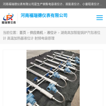
河南福瑞德仪表有限公司是生产销售电容液位计、液氨液位计、小量程液位计定制、智能锅炉水位计、液氮液位计等；并在产品开发、研制的过程中，吸取国内外仪器仪表的技术精华，建立了一支高、精、尖的科研开发队伍，使产品性能不断升级。
河南福瑞德仪表有限公司
当前位置：
首页
>
供应商机
>
液位计
> 湖南高加智能锅炉汽包液位
计 高温加热器液位计 射频电容原理
液位计
液位传感器
压力传感器
流量传感器
智能仪表
液氮液位计
差压变送器
液位计传感器定制
液氨液位计
物位计
油量传感器
测漏仪