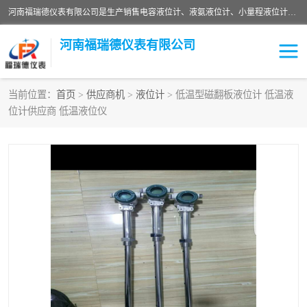
河南福瑞德仪表有限公司是生产销售电容液位计、液氨液位计、小量程液位计定制、智能锅炉水位计、液氮液位计等；并在产品开发、研制的过程中，吸取国内外仪器仪表的技术精华，建立了一支高、精、尖的科研开发队伍，使产品性能不断升级。
河南福瑞德仪表有限公司
当前位置：
首页
>
供应商机
>
液位计
> 低温型磁翻板液位计 低温液
位计供应商 低温液位仪
液位计
液位传感器
压力传感器
流量传感器
智能仪表
液氮液位计
差压变送器
液位计传感器定制
液氨液位计
物位计
油量传感器
测漏仪