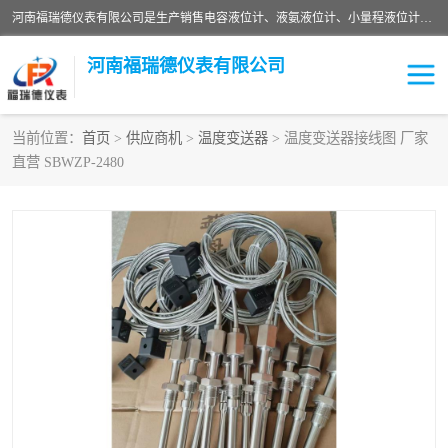
河南福瑞德仪表有限公司是生产销售电容液位计、液氨液位计、小量程液位计定制、智能锅炉水位计、液氮液位计等；并在产品开发、研制的过程中，吸取国内外仪器仪表的技术精华，建立了一支高、精、尖的科研开发队伍，使产品性能不断升级。
河南福瑞德仪表有限公司
当前位置：
首页
>
供应商机
>
温度变送器
> 温度变送器接线图 厂家
直营 SBWZP-2480
液位计
液位传感器
压力传感器
流量传感器
智能仪表
液氮液位计
差压变送器
液位计传感器定制
液氨液位计
物位计
油量传感器
测漏仪