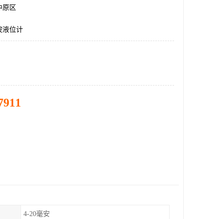
中原区
波液位计
7911
4-20毫安