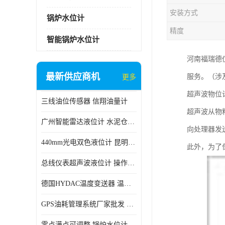
安装方式
锅炉水位计
精度
智能锅炉水位计
河南福瑞德
最新供应商机
服务。（涉
更多
超声波物位
三线油位传感器 信翔油量计
超声波从物
广州智能雷达液位计 水泥仓料位
向处理器发
440mm光电双色液位计 昆明锅炉汽包用光电液位计
此外，为了
总线仪表超声波液位计 操作简单
德国HYDAC温度变送器 温度变送器工作原理 市场性价比优
GPS油耗管理系统厂家批发 CR-606 汽车油位传感器故障
零点满点可调整 锅炉水位计 太原智能锅炉汽包液位计生产厂家