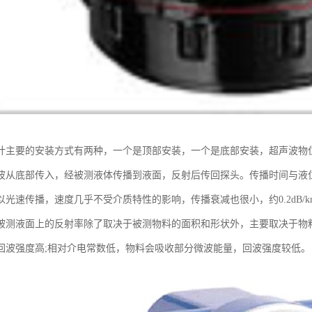
计主要的安装方式有两种，一个是顶部安装，一个是底部安装，超声波物
波从底部传入，经被测液体传播到液面，反射后传回探头。传播时间与液
以光速传播，速度几乎不受介质特性的影响，传播衰减也很小，约0.2dB/
被测液面上的反射率除了取决于被测物料的面积和形状外，主要取决于物料
回波强度高;相对介电常数低，物料会吸收部分微波能量，回波强度较低。