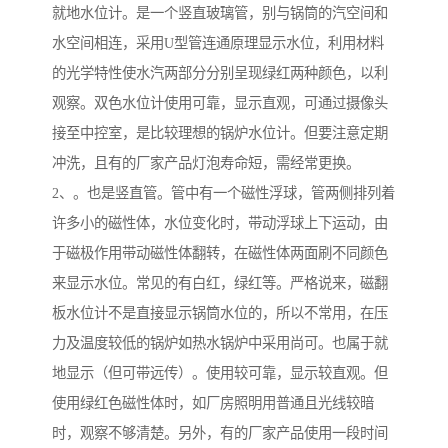
就地水位计。是一个竖直玻璃管，别与锅筒的汽空间和
水空间相连，采用U型管连通原理显示水位，利用材料
的光学特性使水汽两部分分别呈现绿红两种颜色，以利
观察。双色水位计使用可靠，显示直观，可通过摄像头
接至中控室，是比较理想的锅炉水位计。但要注意定期
冲洗，且有的厂家产品灯泡寿命短，需经常更换。
2、。也是竖直管。管中有一个磁性浮球，管两侧排列着
许多小的磁性体，水位变化时，带动浮球上下运动，由
于磁极作用带动磁性体翻转，在磁性体两面刷不同颜色
来显示水位。常见的有白红，绿红等。严格说来，磁翻
板水位计不是直接显示锅筒水位的，所以不常用，在压
力及温度较低的锅炉如热水锅炉中采用尚可。也属于就
地显示（但可带远传）。使用较可靠，显示较直观。但
使用绿红色磁性体时，如厂房照明用普通且光线较暗
时，观察不够清楚。另外，有的厂家产品使用一段时间