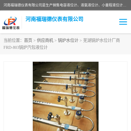
河南福瑞德仪表有限公司是生产销售电容液位计、液氨液位计、小量程液位计定制、智能锅炉水位计、液氮液位计等；并在产品开发、研制的过程中，吸取国内外仪器仪表的技术精华，建立了一支高、精、尖的科研开发队伍，使产品性能不断升级。
河南福瑞德仪表有限公司
当前位置：
首页
>
供应商机
>
锅炉水位计
> 芜湖锅炉水位计厂商
FRD-803锅炉汽包液位计
液位计
液位传感器
压力传感器
流量传感器
智能仪表
液氮液位计
差压变送器
液位计传感器定制
液氨液位计
物位计
油量传感器
测漏仪