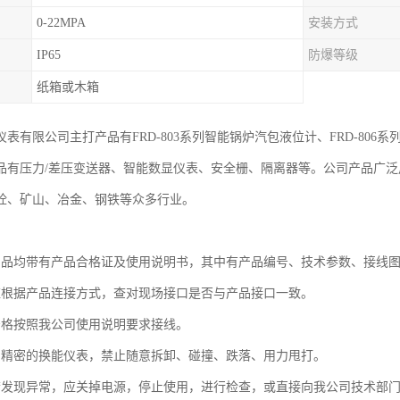
0-22MPA
安装方式
IP65
防爆等级
纸箱或木箱
表有限公司主打产品有FRD-803系列智能锅炉汽包液位计、FRD-806系
品有压力/差压变送器、智能数显仪表、安全栅、隔离器等。公司产品广
商砼、矿山、冶金、钢铁等众多行业。
产品均带有产品合格证及使用说明书，其中有产品编号、技术参数、接线图
应根据产品连接方式，查对现场接口是否与产品接口一致。
严格按照我公司使用说明要求接线。
为精密的换能仪表，禁止随意拆卸、碰撞、跌落、用力甩打。
若发现异常，应关掉电源，停止使用，进行检查，或直接向我公司技术部