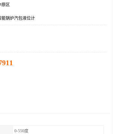
中原区
智能锅炉汽包液位计
7911
0-550度