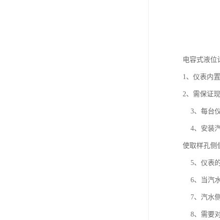
电容式液位
1、仪表内
2、需保证
3、每台仪
4、安装汽
使取样孔侧
5、仪表的
6、当汽水
7、汽水侧
8、需要对