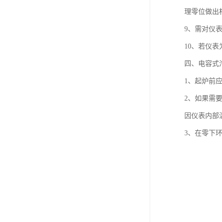
理零位做出
9、需对仪
10、若仪
四、电容式
1、起炉前
2、如果需
因仪表内部
3、在零下