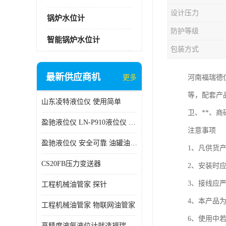
设计压力
锅炉水位计
防护等级
智能锅炉水位计
包装方式
最新供应商机
更多
河南福瑞德仪
等，配套产
山东凌特液位仪 使用简单
卫、**、
盈驰液位仪 LN-P910液位仪 安全可靠
注意事项
盈驰液位仪 安全可靠 油罐油位检测
1、凡供货
CS20FB压力变送器
2、安装时
3、接线应
工程机械油管家 探针
4、本产品
工程机械油管家 物联网油管家
6、使用中
高精度液氨液位计就选福瑞德仪表