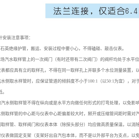
计安装注意事项：
置石英绝缘护管，搬运、安装过程中要小心，不得磕碰、敲击仪表。
现场汽水取样管上的一次阀门（有时还带有二次阀门）的阀杆均处于水平
表都应具有立的取样孔，不得在同一取样孔上并联多个水位测量装置，
水侧取水样管时，应保证管道的倾斜度不小于100:1（以50:1为宜），
低。
汽水侧取样管不得在纵向或是水平方向做任何形式的打弯处理，以免影
侧取样管的中心距与仪表中心距偏差较大时，掰开或压缩管间距时需对
取样管、取样阀门和仪表本体（除探头部分）均应做高质量保温，以消
仪表做固定支架（支架好出自汽包本体，而不是以外部平台为支点，以免