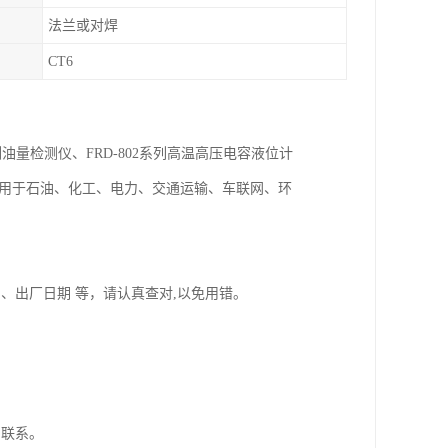
法兰或对焊
CT6
列油量检测仪、FRD-802系列高温高压电容液位计
泛用于石油、化工、电力、交通运输、车联网、环
、出厂日期 等，请认真查对,以免用错。
门联系。