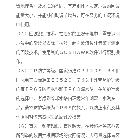
置地理条件及环境的不同，有差别性地决定声波的回波
能量大小，并能够自动调节增益，可在恶劣的工况环境
中使用。
（４）回波识别技术。在恶劣的工况环境中，需要识别
声波中的杂波以去除干扰波，超声波液位计借鉴了测距
的回波技术，使用其的ＧＯＳＨＡＷＫ软件进行识别操
作。
（５）ＩＰ防护等级。国家标准ＧＢ４２０８－８４和
国际电工会标准ＩＥＣ５２９－７６关于外壳防护等级
的有ＩＰ６５防喷水型和ＩＰ６８潜水型。在防护等级
的选择中，考虑到冷却水塔内环境常年潮湿，水汽充
足，选择防护等级为ＩＰ６８的探头，以防止水汽及其
他原因对传感器探头的腐蚀及损害。
（６）盲区。频率越低，盲区越大，在参照相关选型表
所列举的数据并根据现场的实际情况，应尽量选择盲区