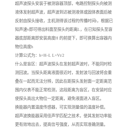
超声波探头安装于被测容器顶部，电路控制探头向被测
液体发射超声波，超声波到达被测液体或固体表面后被
反射由探头接收，主机测得该过程的传播时间t，根据已
知声速v即可得出料面至探头的距离L，在已知探头至容
器底部距离即安装高度H 的前提下，即可换算出容器内
物位高度h
计算公式为：h=H–L L=Vt/2
什么是盲区：超声波探头在发射超声波时，不能同时检
测回波。当探头距离液面很近时，发射波与回波将会重
叠在一起而无法分辨，因此在距探头发射面一定距离范
围内仪表不能正常检测，这段距离为盲区，在安装时应
使探头高出大物位一定距离，避免液面进入盲区。
换能器内置温度传感器，可实现测量值的温度补偿。
超声波换能器采用佳声学匹配之技术，使其发射功率能
更有效地出去，提高信号强度，从而实现准确测量。