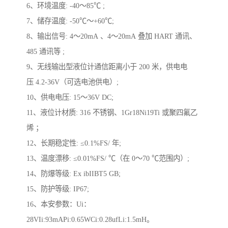
6、环境温度: -40～85℃ ;
7、储存温度: -50℃～+60℃;
8、输出信号: 4～20mA 、4～20mA 叠加 HART 通讯、
485 通讯等 ;
9、无线输出型液位计通信距离小于 200 米，供电电
压 4.2-36V（可选电池供电）;
10、供电电压: 15～36V DC;
11、液位计材质: 316 不锈钢、1Gr18Ni19Ti 或聚四氟乙
烯 ；
12、长期稳定性: ≤0.1%FS/ 年;
13、温度漂移: ≤0.01%FS/ ℃（在 0～70 ℃范围内）;
14、防爆等级: Ex ibIIBT5 GB;
15、防护等级: IP67;
16、本安参数：Ui：
28VIi:93mAPi:0.65WCi:0.28ufLi:1.5mH。