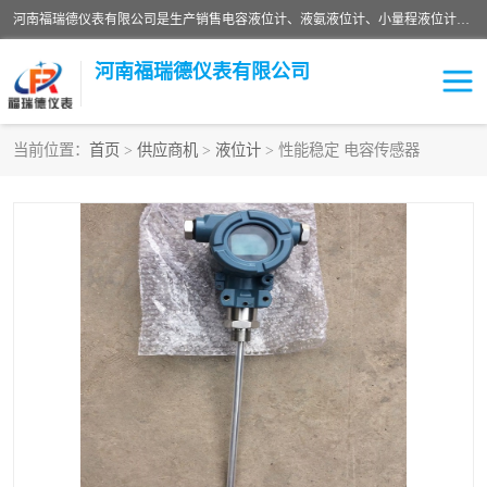
河南福瑞德仪表有限公司是生产销售电容液位计、液氨液位计、小量程液位计定制、智能锅炉水位计、液氮液位计等；并在产品开发、研制的过程中，吸取国内外仪器仪表的技术精华，建立了一支高、精、尖的科研开发队伍，使产品性能不断升级。
河南福瑞德仪表有限公司
当前位置：
首页
>
供应商机
>
液位计
> 性能稳定 电容传感器
液位计
液位传感器
压力传感器
流量传感器
智能仪表
液氮液位计
差压变送器
液位计传感器定制
液氨液位计
物位计
油量传感器
测漏仪